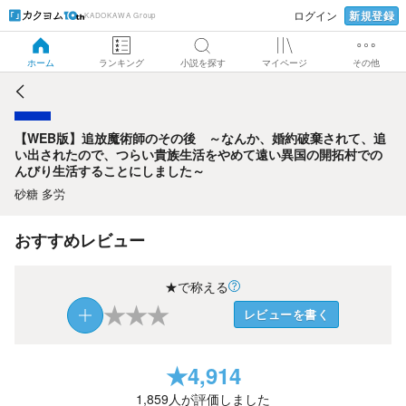
新規登録
ログイン
KADOKAWA Group
【WEB版】追放魔術師のその後 ～なんか、婚約破棄され
て、追い出されたので、つらい貴族生活をやめて遠い異国の
開拓村でのんびり生活することにしました～
ホーム
ランキング
小説を探す
マイページ
その他
【WEB版】追放魔術師のその後 ～なんか、婚約破棄されて、追
い出されたので、つらい貴族生活をやめて遠い異国の開拓村での
んびり生活することにしました～
砂糖 多労
おすすめレビュー
★で称える
★
★
★
レビューを書く
★
4,914
1,859
人が評価しました