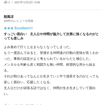
2
2021年12月2日 13:08
朝風涼
323
件の
レビューを投稿
★★★
Excellent!!!
すっごい面白い 主人公や仲間が協力して次第に強くなるのがと
っても楽しみ
よみ進めて行くと止まらなくなってしまった。
もう一度読んでみると、登場する仲間達の行動の意味が良くわか
った。事前の設定がよく考えられているからだと感心した。
メンタルも年齢も若く戦闘力も無い仲間。絶望的な所から始ま
る。
それが助けあってなんとか生きていく中で成長するのがとっても
楽しく面白い。応援したくなる。
主人公だけが頑張る話ではなく、仲間が生き生きしていて面白
い。