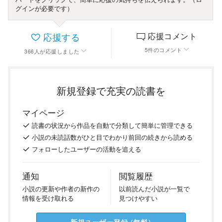
グインが必要です）
応援する
応援コメント
5
件
のコメント
366
人
が応援しました
新規登録で充実の読書を
マイページ
読書の
状況
から
作品を
自動で
分類
して
簡単に
管理
できる
小説の
未読話数が
ひと目で
わかり
前回の
続き
から
読める
フォロー
した
ユーザーの
活動を
追える
通知
閲覧履歴
小説の
更新や
作者の
新作の
以前
読んだ
小説が
一覧で
情報を
受け
取れる
見つけ
やすい