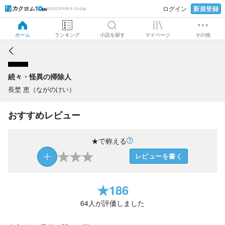
新規登録
ログイン
KADOKAWA Group
続々・怪異の掃除人
ホーム
ランキング
小説を探す
マイページ
その他
続々・怪異の掃除人
長埜 恵（ながのけい）
おすすめレビュー
★で称える
★
★
★
レビューを書く
★
186
64
人が評価しました