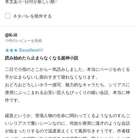
本文あり
日付が新しい順
ネタバレを除外する
@K-ill
11
件の
レビューを投稿
★★★
Excellent!!!
読み始めたら止まらなくなる超神小説
二日で小指のとこから一気読みしました。本当にページをめくる
手が止まらないし面白すぎて寝れなくなります。
おどろおどろしいホラー描写、魅力的なキャラたち、シリアスに
唐突にぶっこまれるお笑い芸人もびっくりの緩い会話、本当に神
作です。
緩急というか、登場人物の生命に関わってくるようなものすんご
いシリアスで重いシーンなのに、何故か唐突に漫才のような会話
が始まったりするので温度差えぐくて風邪引きそうです。作者様