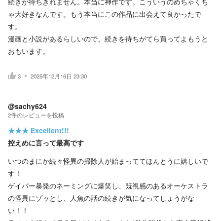
続きが待ちきれません。本当に神作です。こういうのめちゃくち
ゃ大好きなんです。もう本当にこの作品に出会えて良かったで
す。
漫画と小説があるらしいので、続きを待ちがてら買ってよもうと
おもいます。
3
2025年12月16日 23:30
@sachy624
2
件の
レビューを投稿
★★★
Excellent!!!
控えめに言って最高です
いつのまにか続々怪異の掃除人が始まっててほんとうに嬉しいで
す！
ゲイバー暴発のネーミングに爆笑し、既視感のあるオーケストラ
の怪異にゾッとし、人魚の話の続きが気になってしょうがな
い！！