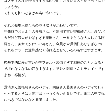
コメディの才能がありすぎるので前世お笑い芸人とかだったんで
しょうか。
それでも怖いときは本当に怖いです。
それと登場人物たちのやり取りがかわいいです。
守銭奴でお人よしの景清さん、不器用で重い曽根崎さん、叔父バ
カだけど過去がやばすぎる藤田さん、一番まともな大人してる阿
蘇さん、美女でかわいい柊さん、全員が全員個性ありすぎなのに
それをホラーに違和感なく溶け込ませているのもすごすぎます。
後基本的に愛が重いがデフォルト装備すぎて相棒のこととなると
見境がなくなるの好きすぎます。意外と阿蘇さんもデカイんです
よね、感情が。
景清さん曽根崎さんのバディ、阿蘇さん藤田さんのバディでしゃ
べってるときは大体声出ちゃうくらい面白いです。電車の中で読
むべきではないなと痛感しました。