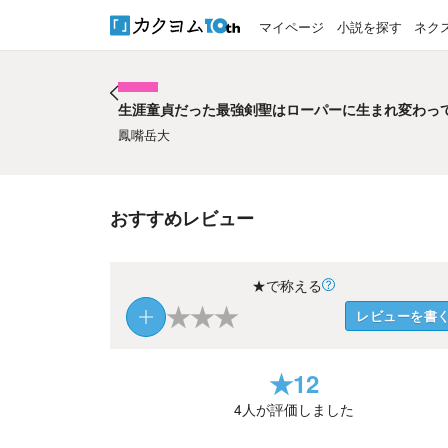
マイページ
小説を探す
ネク
生涯童貞だった最強剣聖はローパーに生まれ変わっ
生涯童貞だった最強剣聖はローパーに生まれ変わっ
鳳嘴岳大
おすすめレビュー
★で称える
★
★
★
レビューを書
★
12
4
人が評価しました