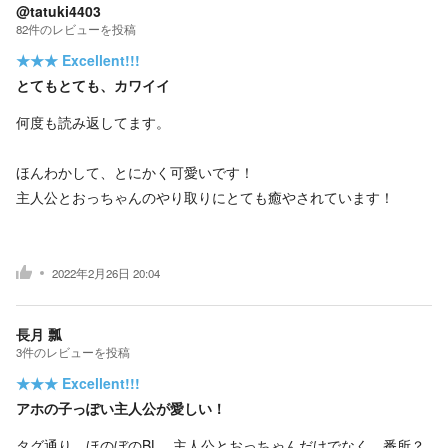
@tatuki4403
82
件の
レビューを投稿
★★★
Excellent!!!
とてもとても、カワイイ
何度も読み返してます。
ほんわかして、とにかく可愛いです！
主人公とおっちゃんのやり取りにとても癒やされています！
2022年2月26日 20:04
長月 瓢
3
件の
レビューを投稿
★★★
Excellent!!!
アホの子っぽい主人公が愛しい！
タグ通り、ほのぼのBL。主人公とおっちゃんだけでなく、番所？