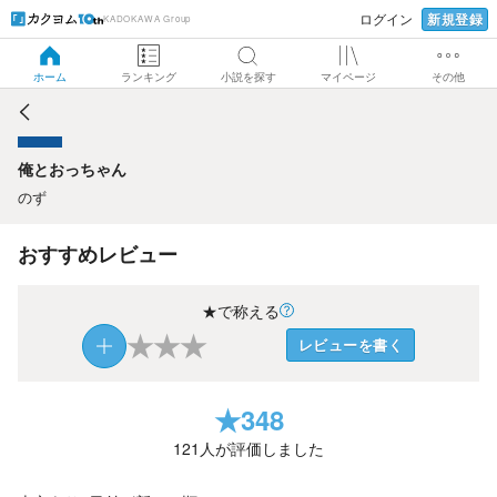
新規登録
ログイン
KADOKAWA Group
俺とおっちゃん
ホーム
ランキング
小説を探す
マイページ
その他
俺とおっちゃん
のず
おすすめレビュー
★で称える
★
★
★
レビューを書く
★
348
121
人が評価しました