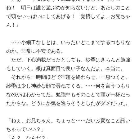
ね！ 明日は誰と遊ぶのか知らないけど、あたしのこと
で頭をいっぱいにしてあげる！ 覚悟してよ、お兄ちゃ
ん！』
……小細工なしとは、いったいどこまでするつもりな
のか。非常に不安である。
ただ、下心満載だったとしても、紗季はきちんと勉強
もしていく。根は真面目で良い子なんだよ。本当に。
それから一時間ほどで宿題を終わらせ、一息つくと、
紗季は少し神妙な顔で尋ねてくる。……何を言うつもり
なのかはわかってた。勉強中もそのことで頭が一杯だっ
たからな。どうにか気を逸らそうとしたがダメだった。
「ねぇ、お兄ちゃん。ちょっと……だいぶ変なこと訊い
ちゃっていい？」
「ん？ なんだ？」