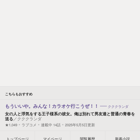
こちらもおすすめ
もういいや。みんな！カラオケ行こうぜ！！
クククランダ
女の人と浮気をする王子様系の彼女。俺は別れて男友達と普通の青春を
送る
／
クククランダ
★1,049
ラブコメ
連載中
14
話
2025年5月5日更新
トップ
ページ
マイページ
閲覧履歴
新着小説