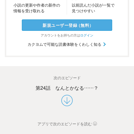
小説の
更新や
作者の
新作の
以前
読んだ
小説が
一覧で
情報を
受け
取れる
見つけ
やすい
新規ユーザー
登録
（
無料
）
アカウントを
お持ちの方は
ログイン
カクヨムで可能な読書体験をくわしく知る
次のエピソード
第24話 なんとかなる……？
アプリで次のエピソードを読む