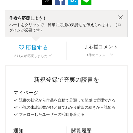
作者を応援しよう！
ハートをクリックで、簡単に応援の気持ちを伝えられます。（ロ
グインが必要です）
応援する
応援コメント
4
件
のコメント
371
人
が応援しました
新規登録で充実の読書を
マイページ
読書の
状況
から
作品を
自動で
分類
して
簡単に
管理
できる
小説の
未読話数が
ひと目で
わかり
前回の
続き
から
読める
フォロー
した
ユーザーの
活動を
追える
通知
閲覧履歴