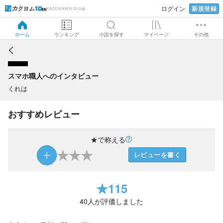
新規登録
ログイン
KADOKAWA Group
スマホ職人へのインタビュー
ホーム
ランキング
小説を探す
マイページ
その他
スマホ職人へのインタビュー
くれは
おすすめレビュー
★で称える
★
★
★
レビューを書く
★
115
40
人が評価しました