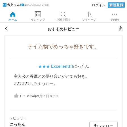
新規登録
ログイン
KADOKAWA Group
ホーム
ランキング
小説を探す
マイページ
その他
おすすめレビュー
テイム物でめっちゃ好きです。
★★★
Excellent!!!
にったん
主人公と眷属との語り合いがとても好き。
ホワホワしちゃうわー。
1
2024年9月11日 08:13
レビュワー
にったん
フォロー