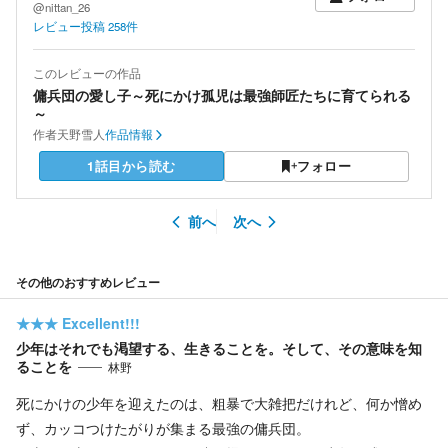
@nittan_26
レビュー投稿
258
件
このレビューの作品
傭兵団の愛し子～死にかけ孤児は最強師匠たちに育てられる
～
作者
天野雪人
作品情報
1話目から読む
フォロー
前へ
次へ
その他のおすすめレビュー
★★★
Excellent!!!
少年はそれでも渇望する、生きることを。そして、その意味を知
ることを
林野
死にかけの少年を迎えたのは、粗暴で大雑把だけれど、何か憎め
ず、カッコつけたがりが集まる最強の傭兵団。