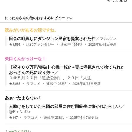
にったん
さんの他のおすすめレビュー
257
読みがいがあるお話ですね。
田舎の町興しにダンジョン民宿を提案された件
／
マルルン
★
1,598
現代ファンタジー
連載中
1364
話
2026年8月8日
更新
矢口くんかっけーな！
【祝４００万PV突破】心機一転⁉～妻に浮気されて捨てられた
おっさんの死に戻り努…
／
Ｄ＠５月２７日『追放公爵』、２９日『人生
★
5,088
ラブコメ
連載中
233
話
2026年8月8日
更新
あぁ…たまらない！
人助けをしていたら隣の部屋に住む同級生に懐かれたらしい
／
@Ka-NaDe
★
147
ラブコメ
連載中
236
話
2025年6月7日
更新
ん〜のんびり♩