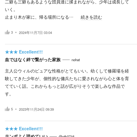
二癖も三癖もあるような団員達に揉まれながら、少年は成長して
いく。
止まり木が家に、帰る場所になる…
続きを読む
3
2024年11月7日 03:04
★★★
Excellent!!!
血ではなく絆で繋がった家族
nohat
主人公ウィルのピュアな性格がとてもいい。幼くして修羅場を経
験してきた少年が、個性的な傭兵たちに愛されながら心と体を育
てていく話。これからもっと話が広がりそうで楽しみな作品で
す。
5
2023年11月24日 09:39
★★★
Excellent!!!
テンポよく読めていい
@ntk0716