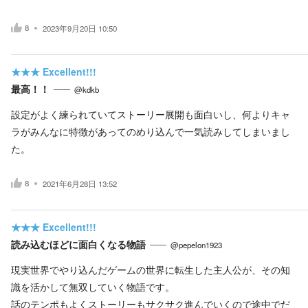
8
2023年9月20日 10:50
★★★
Excellent!!!
最高！！
@kdkb
設定がよく練られていてストーリー展開も面白いし、何よりキャ
ラがみんなに特徴があってのめり込んで一気読みしてしまいまし
た。
8
2021年6月28日 13:52
★★★
Excellent!!!
読み込むほどに面白くなる物語
@pepelon1923
現実世界でやり込んだゲームの世界に転生した主人公が、その知
識を活かして無双していく物語です。
話のテンポもよくストーリーもサクサク進んでいくので途中でだ