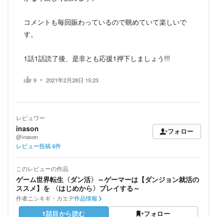
コメントも毎回賑わっているので眺めていて楽しいで
す。
1話1話読了後、是非とも応援1押下しましょう!!!
9
2021年2月28日 15:23
レビュワー
inason
フォロー
@inason
レビュー投稿
6
件
このレビューの作品
ゲーム世界転生〈ダン活〉～ゲーマーは【ダンジョン就活の
ススメ】を 〈はじめから〉プレイする～
作者
ニシキギ・カエデ
作品情報
1話目から読む
フォロー