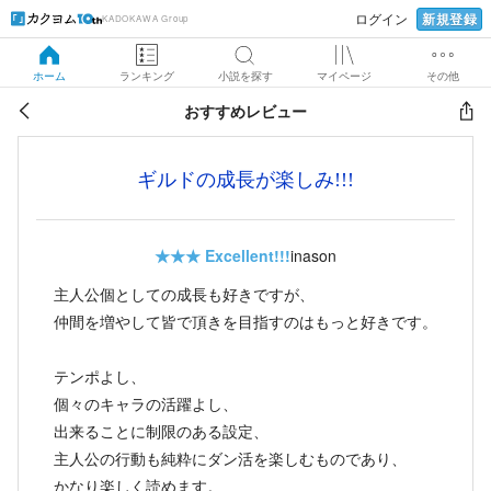
新規登録
ログイン
KADOKAWA Group
ホーム
ランキング
小説を探す
マイページ
その他
おすすめレビュー
ギルドの成長が楽しみ!!!
★★★
Excellent!!!
inason
主人公個としての成長も好きですが、
仲間を増やして皆で頂きを目指すのはもっと好きです。
テンポよし、
個々のキャラの活躍よし、
出来ることに制限のある設定、
主人公の行動も純粋にダン活を楽しむものであり、
かなり楽しく読めます。