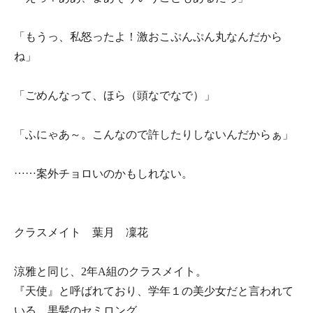
「もうっ、私怒ったよ！激おこぷんぷん丸なんだから
ね」
「ごめんなって、ほら（頭なでなで）」
「ふにゃあ～。こんなので許したりしないんだからぁ」
……案外チョロいのかもしれない。
クラスメイト 葉月 凜花
涼雅と同じ、2年A組のクラスメイト。
『天使』と呼ばれており、学年１の美少女だと言われて
いる。黒髪のセミロング。