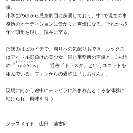
優。
小学生の頃から児童劇団に所属しており、中1で現在の事
務所のオーディションに受かり、声優になる。それから5
年で頭角を現し、現在に至る。
演技力はピカイチで、周りへの気配りもでき、ルックス
はアイドル顔負けの美少女。同じ事務所の声優と、3人組
トライ・スターズ
の『
Try☆Stars
』――通称『トラスタ』というユニットを
組んでいる。ファンからの愛称は『しおりん』。
現場に向かう途中にチンピラに絡まれたところを涼雅に
助けられ、興味を持つ。
クラスメイト 山田 藤吉郎