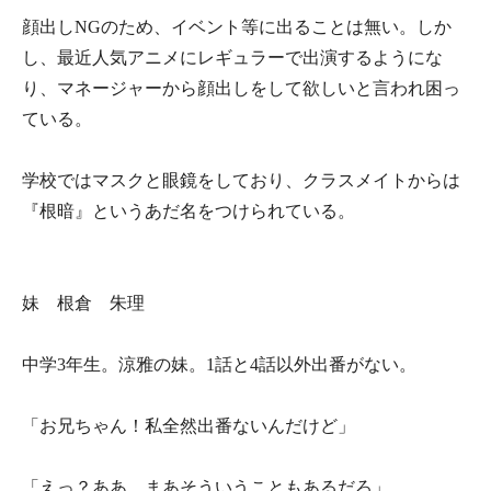
顔出しNGのため、イベント等に出ることは無い。しか
し、最近人気アニメにレギュラーで出演するようにな
り、マネージャーから顔出しをして欲しいと言われ困っ
ている。
学校ではマスクと眼鏡をしており、クラスメイトからは
『根暗』というあだ名をつけられている。
妹 根倉 朱理
中学3年生。涼雅の妹。1話と4話以外出番がない。
「お兄ちゃん！私全然出番ないんだけど」
「えっ？ああ、まあそういうこともあるだろ」