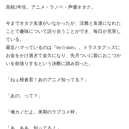
高校2年生。アニメ・ラノベ・声優オタク。
今までオタク友達がいなかったが、涼雅と友達になれた
ことで趣味について語り合うことができ、毎日が充実し
ている。
最近ハマっているのは『try☆stars』。トラスタグッズに
お金をかけ過ぎて金欠になり、先月ついに親におこづか
いを前借りするという決断に踏み切った。
「ねぇ根倉君！あのアニメ知ってる？」
「あの、って？」
「俺カノだよ。来期のラブコメ枠」
「あ、ああ。知ってるよ」