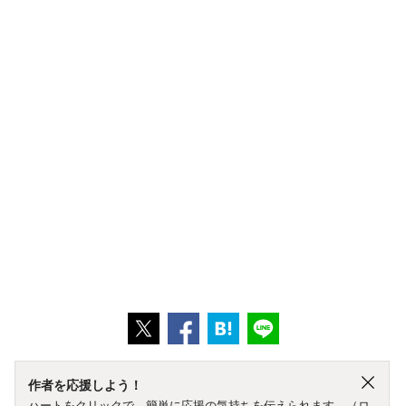
作者を応援しよう！
ハートをクリックで、簡単に応援の気持ちを伝えられます。（ロ