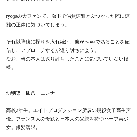
ryogaの大ファンで、廊下で偶然涼雅とぶつかった際に涼
雅の正体に気づいてしまう。
それ以降彼に探りを入れ続け、彼がryogaであることを確
信し、アプローチするが返り討ちに会う。
なお、当の本人は返り討ちしたことに気づいていない模
様。
幼馴染 四条 エレナ
高校2年生。エイトプロダクション所属の現役女子高生声
優。フランス人の母親と日本人の父親を持つハーフ美少
女。銀髪碧眼。