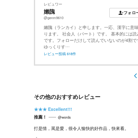
レビュワー
嬾隗
フォロ
@genm9610
嬾隗（ランカイ）と申します。一応、漢字に意
ります。 社会人（パート）です。 基本的には読
です。フォローだけして読んでいないのが4割で
ゆっくりす…
レビュー投稿
618
件
その他のおすすめレビュー
★★★
Excellent!!!
推薦！
@words
打是情，罵是愛，很令人愉快的好作品，快來看。