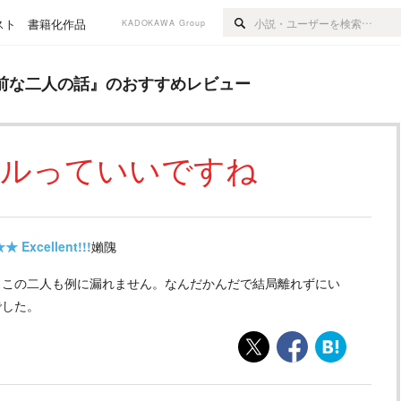
スト
書籍化作品
KADOKAWA Group
話
』のおすすめレビュー
前な二人の話
』のおすすめレビュー
ルっていいですね
★★
Excellent!!!
嬾隗
、この二人も例に漏れません。なんだかんだで結局離れずにい
でした。