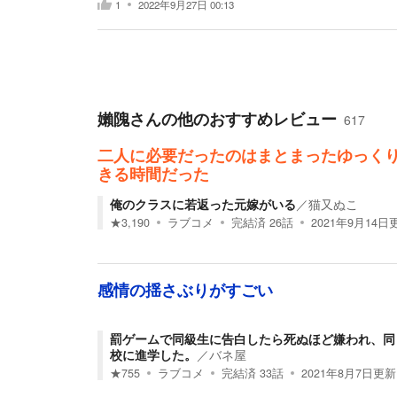
1
2022年9月27日 00:13
嬾隗
さんの他のおすすめレビュー
617
二人に必要だったのはまとまったゆっく
きる時間だった
俺のクラスに若返った元嫁がいる
／
猫又ぬこ
★
3,190
ラブコメ
完結済
26
話
2021年9月14日
感情の揺さぶりがすごい
罰ゲームで同級生に告白したら死ぬほど嫌われ、同
校に進学した。
／
バネ屋
★
755
ラブコメ
完結済
33
話
2021年8月7日
更新