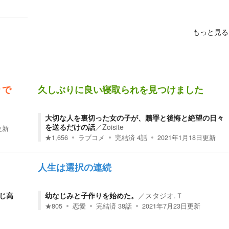
もっと見る
りで
久しぶりに良い寝取られを見つけました
大切な人を裏切った女の子が、贖罪と後悔と絶望の日々
を送るだけの話
／
Zoisite
更新
★
1,656
ラブコメ
完結済
4
話
2021年1月18日
更新
人生は選択の連続
じ高
幼なじみと子作りを始めた。
／
スタジオ.Ｔ
★
805
恋愛
完結済
38
話
2021年7月23日
更新