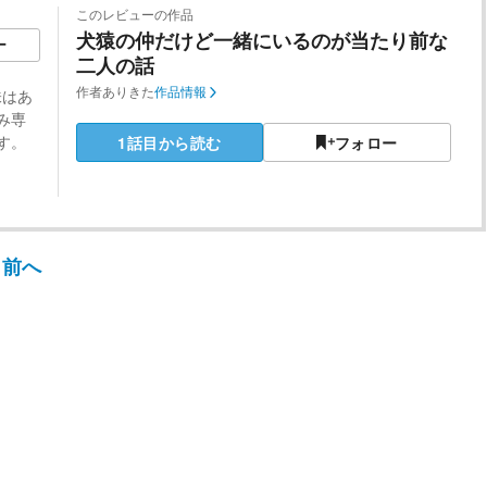
このレビューの作品
犬猿の仲だけど一緒にいるのが当たり前な
ー
二人の話
作者
ありきた
作品情報
味はあ
み専
す。
1話目から読む
フォロー
前へ