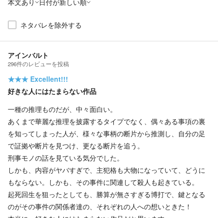
本文あり
日付が新しい順
ネタバレを除外する
アインバルト
296
件の
レビューを投稿
★★★
Excellent!!!
好きな人にはたまらない作品
一種の推理ものだが、中々面白い。
あくまで華麗な推理を披露するタイプでなく、偶々ある事項の裏
を知ってしまった人が、様々な事柄の断片から推測し、自分の足
で証拠や断片を見つけ、更なる断片を追う。
刑事モノの話を見ている気分でした。
しかも、内容がヤバすぎで、主犯格も大物になっていて、どうに
もならない。しかも、その事件に関連して殺人も起きている。
起死回生を狙ったとしても、勝算が無さすぎる博打で、鍵となる
のがその事件の関係者達の、それぞれの人への想いときた！