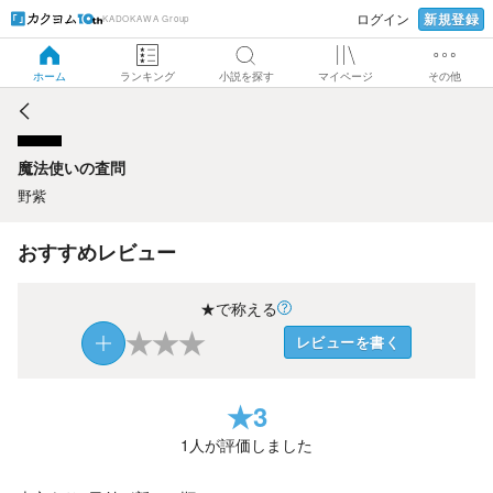
新規登録
ログイン
KADOKAWA Group
魔法使いの査問
ホーム
ランキング
小説を探す
マイページ
その他
魔法使いの査問
野紫
おすすめレビュー
★で称える
★
★
★
レビューを書く
★
3
1
人が評価しました