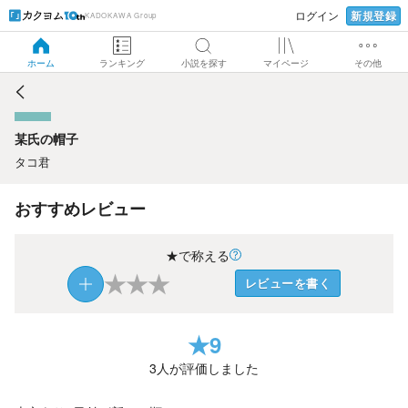
新規登録
ログイン
KADOKAWA Group
某氏の帽子
ホーム
ランキング
小説を探す
マイページ
その他
某氏の帽子
タコ君
おすすめレビュー
★で称える
★
★
★
レビューを書く
★
9
3
人が評価しました