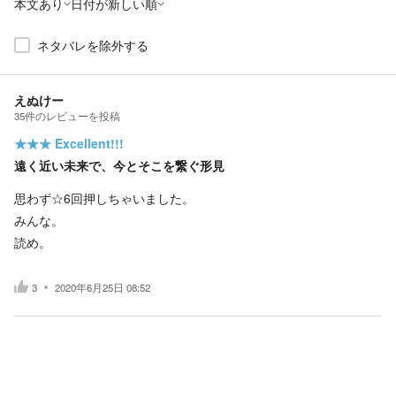
本文あり
日付が新しい順
ネタバレを除外する
えぬけー
35
件の
レビューを投稿
★★★
Excellent!!!
遠く近い未来で、今とそこを繋ぐ形見
思わず☆6回押しちゃいました。
みんな。
読め。
3
2020年6月25日 08:52