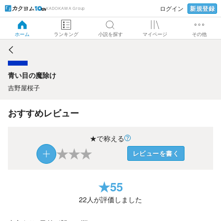
新規登録
ログイン
KADOKAWA Group
青い目の魔除け
ホーム
ランキング
小説を探す
マイページ
その他
青い目の魔除け
吉野屋桜子
おすすめレビュー
★で称える
★
★
★
レビューを書く
★
55
22
人が評価しました