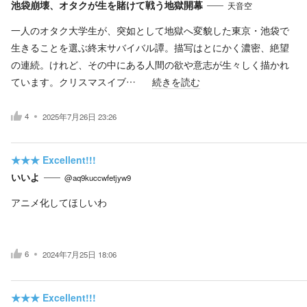
池袋崩壊、オタクが生を賭けて戦う地獄開幕
天音空
一人のオタク大学生が、突如として地獄へ変貌した東京・池袋で
生きることを選ぶ終末サバイバル譚。描写はとにかく濃密、絶望
の連続。けれど、その中にある人間の欲や意志が生々しく描かれ
ています。クリスマスイブ…
続きを読む
4
2025年7月26日 23:26
★★★
Excellent!!!
いいよ
@aq9kuccwfetjyw9
アニメ化してほしいわ
6
2024年7月25日 18:06
★★★
Excellent!!!