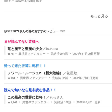
5
2022年3月23日 15:11
もっと見る
@SEED777
さんの他のおすすめレビュー
242
まだ読んでない皆様へ
竜と魔王と聖魔の少女
／
tsukasa
★
78
異世界ファンタジー
完結済
244
話
2024年11月29日
更新
帰って来た彼等に乾杯！！
ノワール・ルージュ2 （新大陸編）
／
花屋敷
★
184
異世界ファンタジー
完結済
62
話
2022年8月30日
更新
読んで無いなら是非読む作品！！
この最高の世界に乾杯！
／
もっさん
★
1,241
異世界ファンタジー
完結済
152
話
2022年5月7日
更新