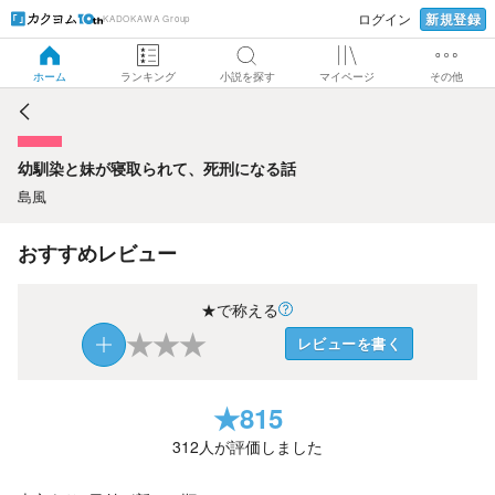
新規登録
ログイン
KADOKAWA Group
幼馴染と妹が寝取られて、死刑になる話
ホーム
ランキング
小説を探す
マイページ
その他
幼馴染と妹が寝取られて、死刑になる話
島風
おすすめレビュー
★で称える
★
★
★
レビューを書く
★
815
312
人が評価しました