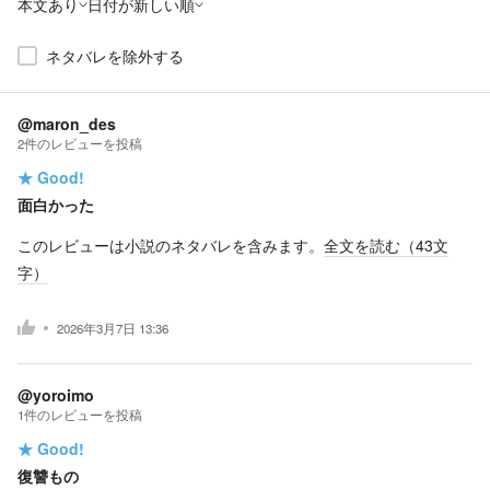
本文あり
日付が新しい順
ネタバレを除外する
@maron_des
2
件の
レビューを投稿
★
Good!
面白かった
このレビューは小説のネタバレを含みます。
全文を読む（
43
文
字）
2026年3月7日 13:36
@yoroimo
1
件の
レビューを投稿
★
Good!
復讐もの