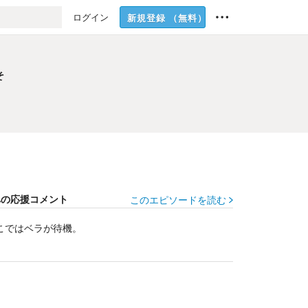
ログイン
新規登録
（無料）
そ
そ
への応援コメント
このエピソードを読む
こではベラが待機。