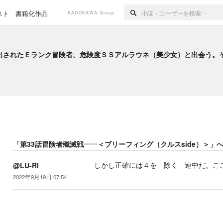
スト
書籍化作品
KADOKAWA Group
出されたＥランク冒険者、危険度ＳＳアルラウネ（美少女）と出会う。
出されたＥランク冒険者、危険度ＳＳアルラウネ（美少女）と出会う。
「
第33話冒険者殲滅戦――＜ブリーフィング（クルスside）＞
」
しかし正確には４を 除く 連中だ。こ
@LU-RI
2022年9月19日 07:54