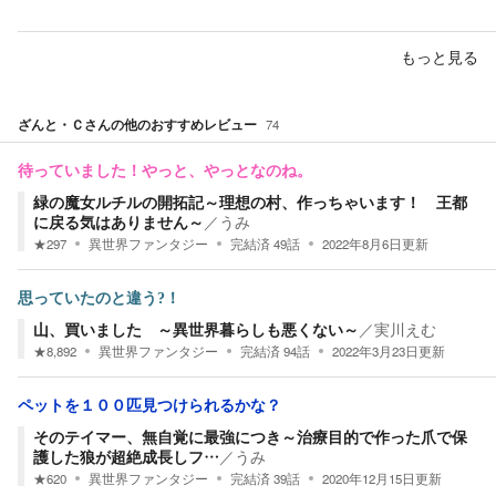
もっと見る
ざんと・Ｃ
さんの他のおすすめレビュー
74
待っていました！やっと、やっとなのね。
緑の魔女ルチルの開拓記～理想の村、作っちゃいます！ 王都
に戻る気はありません～
／
うみ
★
297
異世界ファンタジー
完結済
49
話
2022年8月6日
更新
思っていたのと違う?！
山、買いました ～異世界暮らしも悪くない～
／
実川えむ
★
8,892
異世界ファンタジー
完結済
94
話
2022年3月23日
更新
ペットを１００匹見つけられるかな？
そのテイマー、無自覚に最強につき～治療目的で作った爪で保
護した狼が超絶成長しフ…
／
うみ
★
620
異世界ファンタジー
完結済
39
話
2020年12月15日
更新