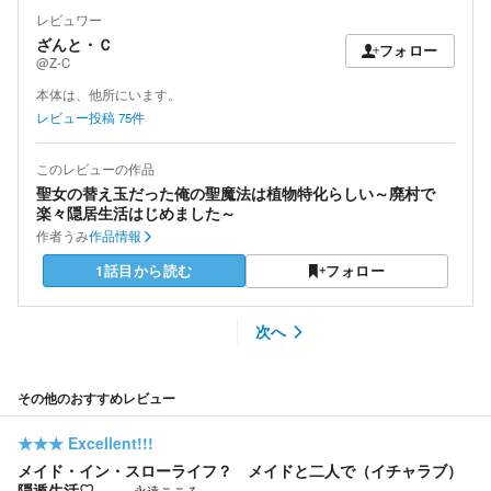
レビュワー
ざんと・Ｃ
フォロー
@Z-C
本体は、他所にいます。
レビュー投稿
75
件
このレビューの作品
聖女の替え玉だった俺の聖魔法は植物特化らしい～廃村で
楽々隠居生活はじめました～
作者
うみ
作品情報
1話目から読む
フォロー
次へ
その他のおすすめレビュー
★★★
Excellent!!!
メイド・イン・スローライフ？ メイドと二人で（イチャラブ）
隠遁生活♡
永遠こころ