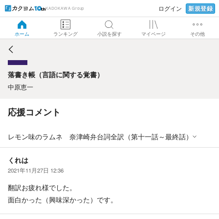
新規登録
ログイン
KADOKAWA Group
落書き帳（言語に関する覚書）
ホーム
ランキング
小説を探す
マイページ
その他
落書き帳（言語に関する覚書）
中原恵一
応援コメント
レモン味のラムネ 奈津崎弁台詞全訳（第十一話～最終話）
くれは
2021年11月27日 12:36
翻訳お疲れ様でした。
面白かった（興味深かった）です。