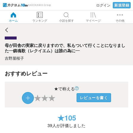
新規登録
ログイン
KADOKAWA Group
母が田舎の実家に戻りますので、私もついて行くことになり
ました―鎮魂歌（レクイエム）は誰の為に―
ホーム
ランキング
小説を探す
マイページ
その他
母が田舎の実家に戻りますので、私もついて行くことになりまし
た―鎮魂歌（レクイエム）は誰の為に―
吉野屋桜子
おすすめレビュー
★で称える
★
★
★
レビューを書く
★
105
39
人が評価しました