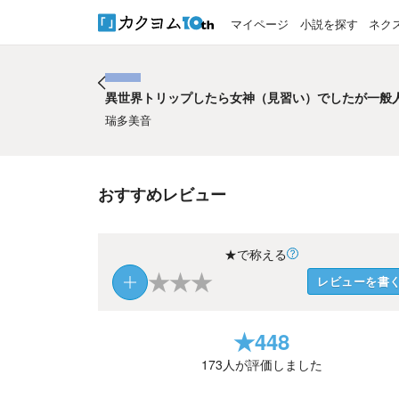
マイページ
小説を探す
ネク
異世界トリップしたら女神（見習い）でしたが一般
異世界トリップしたら女神（見習い）でしたが一般
瑞多美音
おすすめレビュー
★で称える
★
★
★
レビューを書
★
448
173
人が評価しました