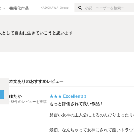
スト
書籍化作品
KADOKAWA Group
人として自由に生きていこうと思います
人として自由に生きていこうと思います
本文ありのおすすめレビュー
く
ゆたか
★★★
Excellent!!!
158
件の
レビューを投稿
もっと評価されて良い作品！
見習い女神の主人公によるのんびりまったり
最初、なんちゃって女神にされて酷いトラウ