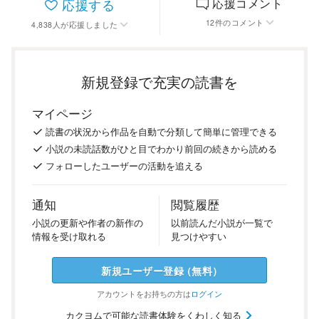
応援する
応援コメント
12
件
のコメント
4,838
人
が応援しました
新規登録で充実の読書を
マイページ
読書の
状況
から
作品を
自動で
分類
して
簡単に
管理
できる
小説の
未読話数が
ひと目で
わかり
前回の
続き
から
読める
フォロー
した
ユーザーの
活動を
追える
通知
閲覧履歴
小説の
更新や
作者の
新作の
以前
読んだ
小説が
一覧で
情報を
受け
取れる
見つけ
やすい
新規ユーザー
登録
（
無料
）
アカウントを
お持ちの方は
ログイン
カクヨムで可能な読書体験をくわしく知る