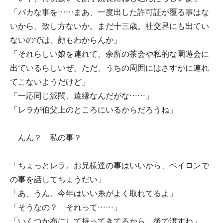
「バカな事を……まあ、一度出した許可証が覆る事はな
いから、致し方ないか。まだ十三歳。社交界にも出てい
ないのでは、顔もわからんか」
「それらしい娘を連れて、余所の茶会や私的な園遊会に
出ているらしいぜ。ただ、うちの周囲にはさすがに連れ
てこないようだけど」
「一応同じ派閥、遠縁なんだがな……」
「レラが伯父上のところにいるからだろうね」
んん？ 私の事？
「ちょっとレラ。お兄様達の事はいいから、ペイロンで
の事を話してちょうだい」
「あ、うん。今年はいい糸がよく取れてるよ」
「そうなの？ それって……」
「いくつか布にして持ってきてるから、後で渡すね」