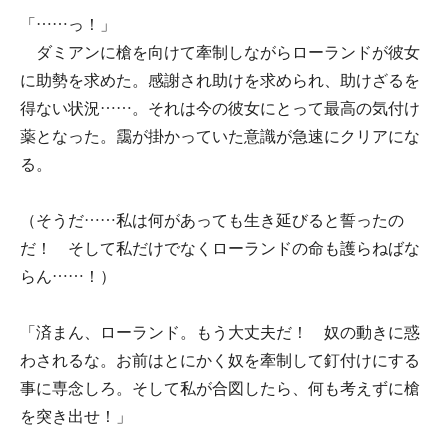
「……っ！」
ダミアンに槍を向けて牽制しながらローランドが彼女
に助勢を求めた。感謝され助けを求められ、助けざるを
得ない状況……。それは今の彼女にとって最高の気付け
薬となった。靄が掛かっていた意識が急速にクリアにな
る。
（そうだ……私は何があっても生き延びると誓ったの
だ！ そして私だけでなくローランドの命も護らねばな
らん……！）
「済まん、ローランド。もう大丈夫だ！ 奴の動きに惑
わされるな。お前はとにかく奴を牽制して釘付けにする
事に専念しろ。そして私が合図したら、何も考えずに槍
を突き出せ！」