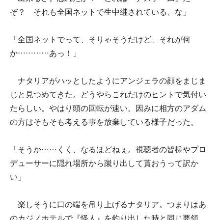
ぞ？ それも全国ネットで生中継されている、な」
「全国ネットでって、そりゃそうだけど、それが何
か…………あっ！」
ナタリアがハッとしたようにアンジェラの顔をまじま
じと見つめてきた。どうやらこれだけのヒントで気付い
たらしい。やはり頭の回転が速い。因みに相方のアダム
の方はそもそも考える事を放棄している様子だった。
「そうか……くく、なるほどねぇ。視聴者の皆様やプロ
デューサーに隠れ場所から蹴り出して貰おうって訳か
い」
楽しそうに口の端を吊り上げるナタリア。つまりはあ
のカジノホテルで『怪人』を釣り出した時と同じ要領