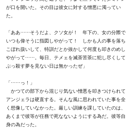
が口を開いた。その目は彼女に対する憎悪に濁ってい
た。
「ああ……そうだよ、クソ女が！ 年下の、女の分際で
いつも偉そうに指図しやがって！ しかも人の事を落ち
こぼれ扱いして、特訓だとか抜かして何度も叩きのめし
やがって……。毎日、テメェを滅茶苦茶に犯し尽くして
ぶっ殺す夢を見ない日は無かったぜ」
「……っ！」
かつての部下から混じり気ない憎悪を叩きつけられて
アンジェラは硬直する。そんな風に思われていた事を全
く想像していなかった。厳しい訓練を課していたのは、
あくまで彼等が任務で死なないようにする為だ。彼等自
身の為だった。