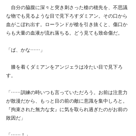
自分の脇腹に深々と突き刺さった槍の穂先を、不思議
な物でも見るような目で見下ろすダミアン。その口から
血がこぼれ出す。ローランドが槍を引き抜くと、傷口か
らも大量の血液が流れ落ちる。どう見ても致命傷だ。
「ば、かな……」
膝を着くダミアンをアンジェラは冷たい目で見下ろ
す。
「……訓練の時いつも言っていただろう。お前は注意力
が散漫だから、もっと目の前の敵に意識を集中しろと。
『拘束された無力な女』に気を取られ過ぎたのがお前の
敗因だ」
「……！」