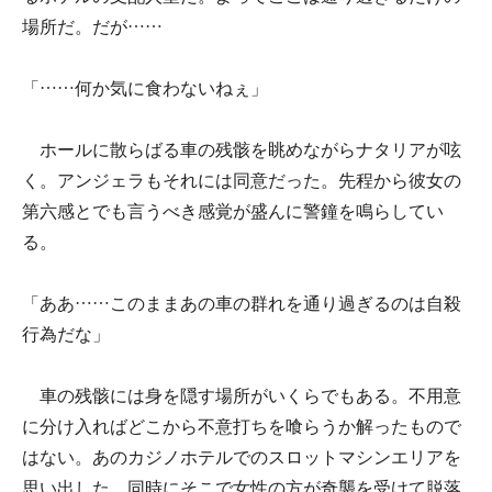
場所だ。だが……
「……何か気に食わないねぇ」
ホールに散らばる車の残骸を眺めながらナタリアが呟
く。アンジェラもそれには同意だった。先程から彼女の
第六感とでも言うべき感覚が盛んに警鐘を鳴らしてい
る。
「ああ……このままあの車の群れを通り過ぎるのは自殺
行為だな」
車の残骸には身を隠す場所がいくらでもある。不用意
に分け入ればどこから不意打ちを喰らうか解ったもので
はない。あのカジノホテルでのスロットマシンエリアを
思い出した。同時にそこで女性の方が奇襲を受けて脱落