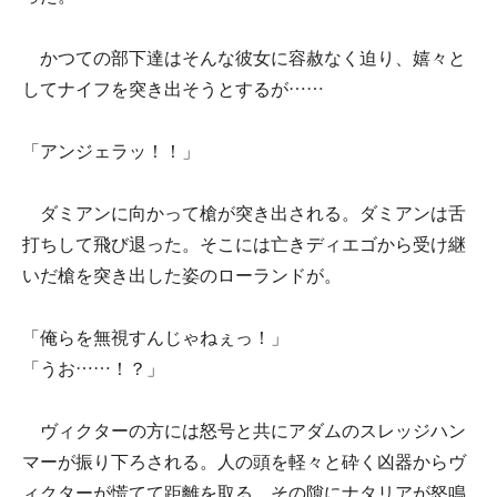
かつての部下達はそんな彼女に容赦なく迫り、嬉々と
してナイフを突き出そうとするが……
「アンジェラッ！！」
ダミアンに向かって槍が突き出される。ダミアンは舌
打ちして飛び退った。そこには亡きディエゴから受け継
いだ槍を突き出した姿のローランドが。
「俺らを無視すんじゃねぇっ！」
「うお……！？」
ヴィクターの方には怒号と共にアダムのスレッジハン
マーが振り下ろされる。人の頭を軽々と砕く凶器からヴ
ィクターが慌てて距離を取る。その隙にナタリアが怒鳴