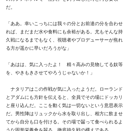
だ。
「ああ。幸いこっちには我々の分とお前達の分を合わせ
れば、まだまだ水や食料にも余裕がある。尤もそんな持
久戦になるまでもなく、視聴者やプロデューサーが焦れ
る方が遥かに早いだろうがな」
「あはは、気に入ったよ！ 精々高みの見物してる奴等
を、やきもきさせてやろうじゃないか！」
ナタリアはこの作戦が気に入ったようだ。ローランド
とアダムにも方針を伝えると、全員でその場にドッカリ
と座り込んだ。ここを動く気は一切ないという意思表示
だ。男性陣はリュックから水を取り出し、相方に飲ませ
てから自分も口を付ける。その場で齧って食べられるよ
うな固形栄養食を齧る。徹底持久戦の構えである。