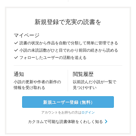
新規登録で充実の読書を
マイページ
読書の
状況
から
作品を
自動で
分類
して
簡単に
管理
できる
小説の
未読話数が
ひと目で
わかり
前回の
続き
から
読める
フォロー
した
ユーザーの
活動を
追える
通知
閲覧履歴
小説の
更新や
作者の
新作の
以前
読んだ
小説が
一覧で
情報を
受け
取れる
見つけ
やすい
新規ユーザー
登録
（
無料
）
アカウントを
お持ちの方は
ログイン
カクヨムで可能な読書体験をくわしく知る