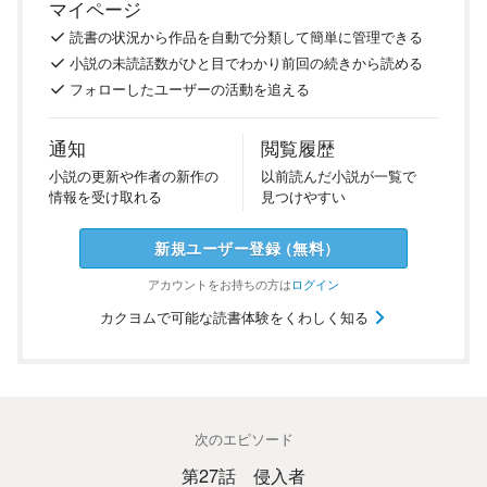
マイページ
読書の
状況
から
作品を
自動で
分類
して
簡単に
管理
できる
小説の
未読話数が
ひと目で
わかり
前回の
続き
から
読める
フォロー
した
ユーザーの
活動を
追える
通知
閲覧履歴
小説の
更新や
作者の
新作の
以前
読んだ
小説が
一覧で
情報を
受け
取れる
見つけ
やすい
新規ユーザー
登録
（
無料
）
アカウントを
お持ちの方は
ログイン
カクヨムで可能な読書体験をくわしく知る
次のエピソード
第27話 侵入者