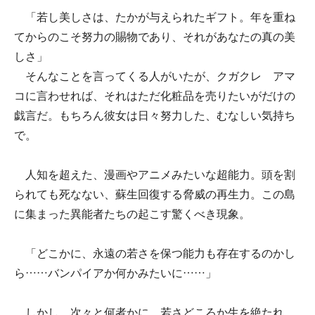
「若し美しさは、たかが与えられたギフト。年を重ね
てからのこそ努力の賜物であり、それがあなたの真の美
しさ」
そんなことを言ってくる人がいたが、クガクレ アマ
コに言わせれば、それはただ化粧品を売りたいがだけの
戯言だ。もちろん彼女は日々努力した、むなしい気持ち
で。
人知を超えた、漫画やアニメみたいな超能力。頭を割
られても死なない、蘇生回復する脅威の再生力。この島
に集まった異能者たちの起こす驚くべき現象。
「どこかに、永遠の若さを保つ能力も存在するのかし
ら……バンパイアか何かみたいに……」
しかし、次々と何者かに、若さどころか生を絶たれ