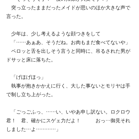
突っ立ったままだったメイドが思いのほか大きな声で
言った。
少年は、少し考えるような顔つきをして
「……あぁあ、そうだね。お肉もまだ食べてないや」
ペロッと舌を出しそう言うと同時に、吊るされた男が
ドサッと床に落ちた。
「げほげほっ」
執事が抱きかかえに行く、大した事ないとモリヤは手
で制し立ち上がった。
「ごっごふっ、……い、いやあ申し訳ない。ロクロウ
君！ 君、確かにスゲェ力だよ！ おっ…御見それ
しました…よ…………」