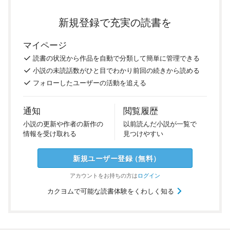
新規登録で充実の読書を
マイページ
読書の
状況
から
作品を
自動で
分類
して
簡単に
管理
できる
小説の
未読話数が
ひと目で
わかり
前回の
続き
から
読める
フォロー
した
ユーザーの
活動を
追える
通知
閲覧履歴
小説の
更新や
作者の
新作の
以前
読んだ
小説が
一覧で
情報を
受け
取れる
見つけ
やすい
新規ユーザー
登録
（
無料
）
アカウントを
お持ちの方は
ログイン
カクヨムで可能な読書体験をくわしく知る