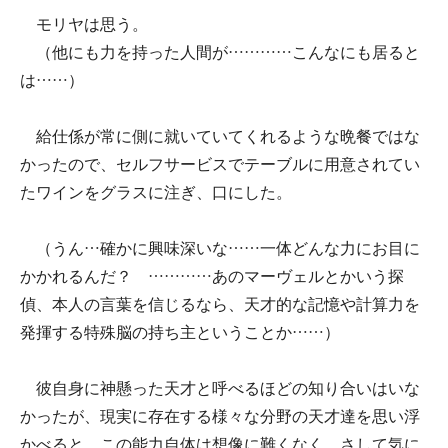
モリヤは思う。
（他にも力を持った人間が…………こんなにも居ると
は……）
給仕係が常に側に就いていてくれるような晩餐ではな
かったので、セルフサービスでテーブルに用意されてい
たワインをグラスに注ぎ、口にした。
（うん…確かに興味深いな……一体どんな力にお目に
かかれるんだ？ …………あのマーヴェルとかいう探
偵、本人の言葉を信じるなら、天才的な記憶や計算力を
発揮する特殊脳の持ち主ということか……）
彼自身に神懸った天才と呼べるほどの知り合いはいな
かったが、現実に存在する様々な分野の天才達を思い浮
かべると、この能力自体は想像に難くなく、さして気に