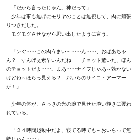
「だから言ったじゃん。神だって」
少年は事も無げにモリヤのことは無視して、肉に頬張
りつきだした。
モグモグさせながら思い出したように言う。
「ンぐ……この肉うまい～……ん……、おばあちゃ
ん？ すんげぇ素早いんだね……チョット驚いた、ほん
のチョットだよ……。まあ……ナイフじゃあ～効かない
けどね～ほらっ見える？ おいらのサイコ・アーマー
が！」
少年の体が、さっきの光の腕で見せた淡い輝きに覆わ
れている。
「２４時間起動中だよ、寝てる時でも～おいらって無
敵じゃん……」