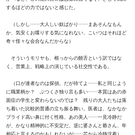
するほどの力ではないと感じた。
（しかし……大人しい奴ばかり……まあそんなもん
か、気安くお喋りする気になれない、こいつはそれほど
奇々怪々な会合なんだからな）
そういうモリヤも、根っからの饒舌という訳ではな
く、営業上、戦略上の演じている社交性である。
（口が達者なのは探偵。だが待てよ……私と同じよう
に職業柄か？ ぶつくさ独り言も多い……本質はあの赤
面症の学生と変わらないのでは？ 残りの大人たちは落
ち着いた比較的普通の立ち振る舞い。医者は、なかなか
プライド高い鼻に付く性格。あの美人……一見冷静だ
が、かなり精神的に不安定だ。逆に婆さんと爺さん、年
相応と言えるのかもしれないが……芯から冷静沈着）