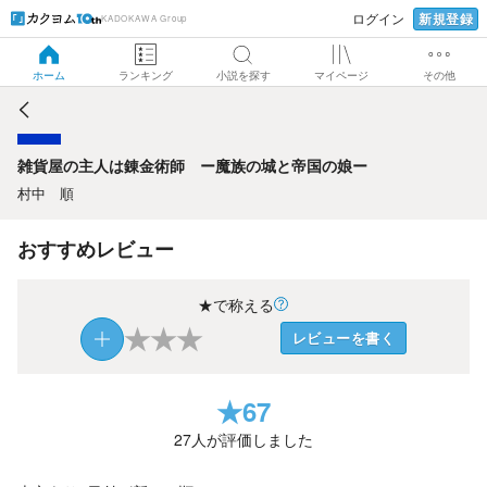
新規登録
ログイン
KADOKAWA Group
雑貨屋の主人は錬金術師 ー魔族の城と帝国の娘ー
ホーム
ランキング
小説を探す
マイページ
その他
雑貨屋の主人は錬金術師 ー魔族の城と帝国の娘ー
村中 順
おすすめレビュー
★で称える
★
★
★
レビューを書く
★
67
27
人が評価しました