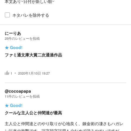
本文あり
日付が新しい順
ネタバレを除外する
にーりあ
25
件の
レビューを投稿
★
Good!
ファミ通文庫大賞二次通過作品
1
2020年1月10日 19:27
@cocoapapa
11
件の
レビューを投稿
★
Good!
クールな主人公と仲間達が最高
主人公と仲間達とのやり取りが心地良く、錬金術の凄さもハガレ
ン以来の衝撃です。誤字脱字誤用も少なめで読みやすいですが、