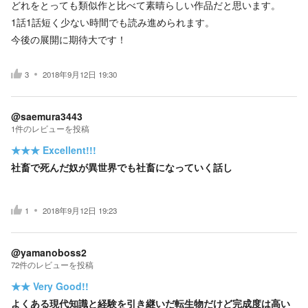
どれをとっても類似作と比べて素晴らしい作品だと思います。
1話1話短く少ない時間でも読み進められます。
今後の展開に期待大です！
3
2018年9月12日 19:30
@saemura3443
1
件の
レビューを投稿
★★★
Excellent!!!
社畜で死んだ奴が異世界でも社畜になっていく話し
1
2018年9月12日 19:23
@yamanoboss2
72
件の
レビューを投稿
★★
Very Good!!
よくある現代知識と経験を引き継いだ転生物だけど完成度は高い