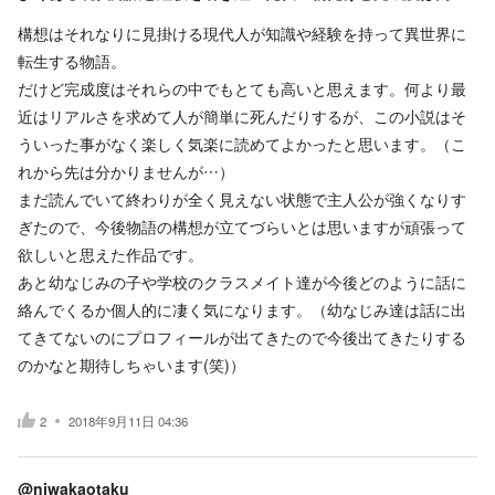
構想はそれなりに見掛ける現代人が知識や経験を持って異世界に
転生する物語。
だけど完成度はそれらの中でもとても高いと思えます。何より最
近はリアルさを求めて人が簡単に死んだりするが、この小説はそ
ういった事がなく楽しく気楽に読めてよかったと思います。（こ
れから先は分かりませんが…）
まだ読んでいて終わりが全く見えない状態で主人公が強くなりす
ぎたので、今後物語の構想が立てづらいとは思いますが頑張って
欲しいと思えた作品です。
あと幼なじみの子や学校のクラスメイト達が今後どのように話に
絡んでくるか個人的に凄く気になります。（幼なじみ達は話に出
てきてないのにプロフィールが出てきたので今後出てきたりする
のかなと期待しちゃいます(笑)）
2
2018年9月11日 04:36
@niwakaotaku