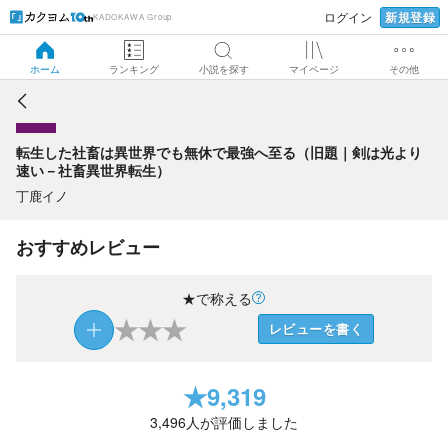
新規登録
ログイン
KADOKAWA Group
転生した社畜は異世界でも無休で最強へ至る（旧題｜剣は光
より速い－社畜異世界転生）
ホーム
ランキング
小説を探す
マイページ
その他
転生した社畜は異世界でも無休で最強へ至る（旧題｜剣は光より
速い－社畜異世界転生）
丁鹿イノ
おすすめレビュー
★で称える
★
★
★
レビューを書く
★
9,319
3,496
人が評価しました