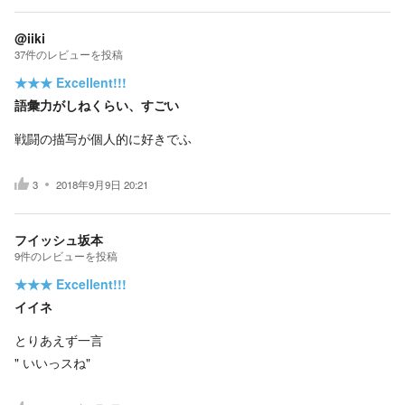
@iiki
37
件の
レビューを投稿
★★★
Excellent!!!
語彙力がしねくらい、すごい
戦闘の描写が個人的に好きでふ
3
2018年9月9日 20:21
フイッシュ坂本
9
件の
レビューを投稿
★★★
Excellent!!!
イイネ
とりあえず一言
" いいっスね"