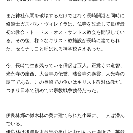
また神社仏閣を破壊するだけではなく長崎開港と同時に
修道士ガスパル・ヴィレイラは、仏寺を改造して長崎最
初の教会・トードス・オス・サントス教会を開設してい
る。その後、様々なキリスト教施設が長崎に建てられ
た。セミナリヨと呼ばれる神学校さえあった。
今、長崎で生き残っている僧侶は五人。正覚寺の道智、
光永寺の慶西、大音寺の伝誉、晧台寺の泰雲、大光寺の
慶了である。この長崎での争いはキリスト教対仏教だ。
つまり日本で初めての宗教戦争勃発だった。
伊良林郷の雑木林の奥に建てられた小屋に、二人は潜ん
でいる。
伊良林は後年坂本竜馬の亀山社中があった場所で、英彦