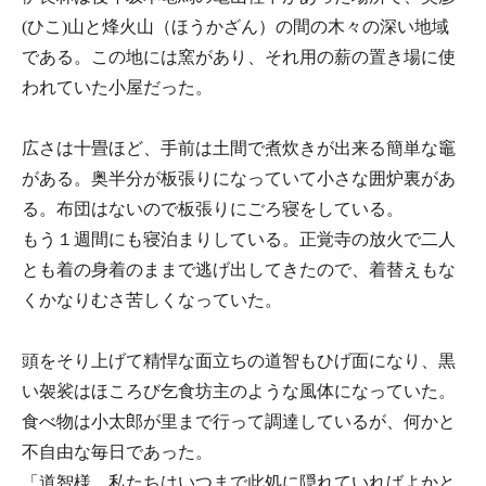
(ひこ)山と烽火山（ほうかざん）の間の木々の深い地域
である。この地には窯があり、それ用の薪の置き場に使
われていた小屋だった。
広さは十畳ほど、手前は土間で煮炊きが出来る簡単な竈
がある。奥半分が板張りになっていて小さな囲炉裏があ
る。布団はないので板張りにごろ寝をしている。
もう１週間にも寝泊まりしている。正覚寺の放火で二人
とも着の身着のままで逃げ出してきたので、着替えもな
くかなりむさ苦しくなっていた。
頭をそり上げて精悍な面立ちの道智もひげ面になり、黒
い袈裟はほころび乞食坊主のような風体になっていた。
食べ物は小太郎が里まで行って調達しているが、何かと
不自由な毎日であった。
「道智様。私たちはいつまで此処に隠れていればよかと