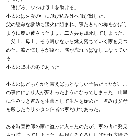
「逃げろ、ワシは母上を助ける」
小太郎は火炎の中に飛び込み外へ飛び出した。
父の懸命な救助も猛火に阻まれ、寝たきりの梅をかばう
ように覆い被さったまま、二人共も焼死してしまった。
「父上、母上」そう叫びながら燃え落ちていく家を見つ
めた。涙と悔しさが溢れ、涙が流れっぱなしになってい
る。
小太郎15才の冬であった。
小太郎はどちらかと言えばおとなしい子供だったが、こ
の事件により人が変わったようになってしまった。山里
に住みつき盗みを生業として生活を始めた。盗みは父母
を殺したキリシタン信者の家だけであった。
ある時宣教師の家に盗みに入ったのだが、家の者に発見
され捕まってしまった。結局ぐるぐるにしばかれ広場で