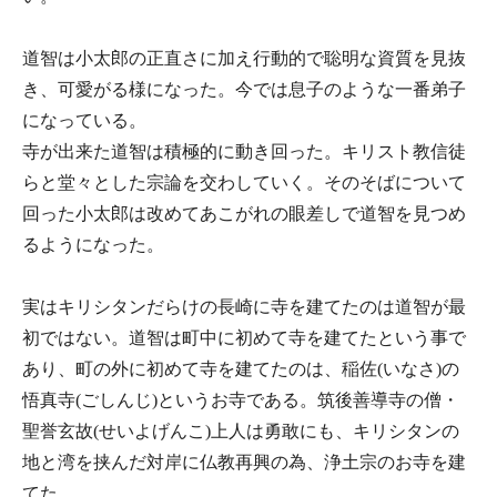
道智は小太郎の正直さに加え行動的で聡明な資質を見抜
き、可愛がる様になった。今では息子のような一番弟子
になっている。
寺が出来た道智は積極的に動き回った。キリスト教信徒
らと堂々とした宗論を交わしていく。そのそばについて
回った小太郎は改めてあこがれの眼差しで道智を見つめ
るようになった。
実はキリシタンだらけの長崎に寺を建てたのは道智が最
初ではない。道智は町中に初めて寺を建てたという事で
あり、町の外に初めて寺を建てたのは、稲佐(いなさ)の
悟真寺(ごしんじ)というお寺である。筑後善導寺の僧・
聖誉玄故(せいよげんこ)上人は勇敢にも、キリシタンの
地と湾を挟んだ対岸に仏教再興の為、浄土宗のお寺を建
てた。