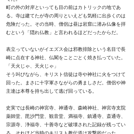
町の外の対岸といっても目の前はカトリックの地であ
る。寺は建てたが寺の周りといえども気軽に出歩くのは
危険だった。その当時、僧侶は昼は岩窟に潜み仏像を拝
むという「隠れ仏教」と言われるほどだったからだ。
表立っていないがイエズス会は邪教排除という名目で長
崎に点在する神社、仏閣をことごとく焼き払っていた。
「天火じゃ、天火じゃ」
そう叫びながら、キリスト信徒は寺や神社に火をつけて
回った。まさに十字軍さながらの勇ましさだ。僧侶や神
主達は本尊を持ち出して逃げ回っている。
史実では長崎の神宮寺、神通寺、森崎神社、神宮寺支院
薬師堂、毘沙門堂、観音堂、満福寺、鎮通寺、斎通寺、
宗源寺、浄福寺、十善寺など破壊された記録が残ってい
る。それほど当時のキリスト教伝道は攻撃的だった。