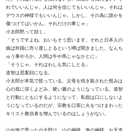
れでいいんじゃ。人は何を信じてもいいんじゃ。それは
デウスの神様でもいいんじゃ。しかし、その為に誰かを
傷つけてはいかん。それだけの事じゃ」
小太郎黙って頷く。
「そうですよね。おいもそう思います。それと日本人の
娘ば外国に売り渡しとるという噂ば聞きました。なんち
ゅう事やろか。人間は牛や馬じゃなかとに」
「そうじゃ、それはわしも気にしとる」
道智は思案顔になる。
小太郎が本気で怒っている。父母を焼き殺された恨みは
心の底に深くよどみ、硬い澱のようになっている。道智
と行動にともにするようになって、私怨は口にしないよ
うになっているのだが、宗教を口実に火をつけまわった
キリスト教信者を憎んでいるのはしょうがない。
山や海で育った小太郎は、山の神様、海の神様、お天道