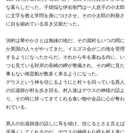
な暮らしだった。子煩悩な伊右衛門は一人息子の小太郎
に文字を教え学問を身につけさせ、その小太郎の利発さ
に目を細めている良き父親だった。
渕村は華やかさとは無縁の地だ。その淵村もいつの間に
か異国の人々がやってきた。イエズス会がこの地を管理
するようになったからだ。それから年を重ねる内に、い
つも見ている対岸の長崎の岬が整備され、その岬に見た
事もない南蛮船が数多く来るようになった。
デウスという神を信じるようにと村々を回っている異人
の伝道師が村を歩き回る。村人達はデウスの神様の話よ
り、その時に持ってきてくれる食い物や金品に心が奪わ
れている。
異人の伝道師達の話しに耳を傾け、信じるとさえ言えば
手厚くしてくれるのだ。デウスの神様も仏様も村人達に