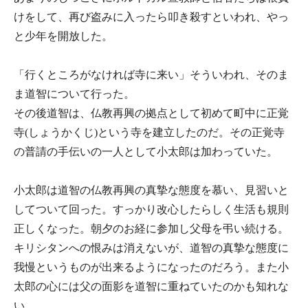
けをして、再び盗みに入ったら叩き殺すといわれ、やっ
と少年を開放した。
「行くところがなければ寺に来い」そういわれ、そのま
ま道智について行った。
その後道智は、仏教再興の拠点として初めて町中に正覚
寺(しょうかくじ)という寺を建立したのだ。その正覚寺
の普請の手伝いの一人として小太郎は加わっていた。
小太郎は道智の仏教再興の真摯な態度を慕い、見習いと
してついて回った。すっかり改心したらしく生活も規則
正しくなった。朝夕のお経に参加し父母を弔い続ける。
キリシタンへの恨みは消えないが、道智の真摯な態度に
我慢というものが出来るようになったのだろう。また小
太郎の心には父の面影を道智に重ねていたのかも知れな
い。