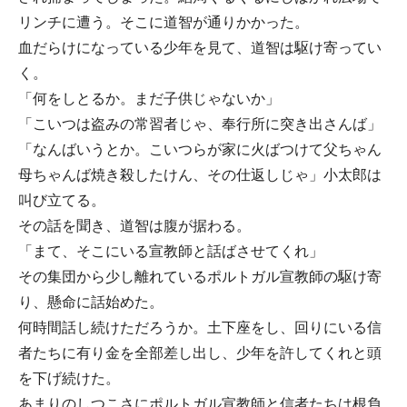
リンチに遭う。そこに道智が通りかかった。
血だらけになっている少年を見て、道智は駆け寄ってい
く。
「何をしとるか。まだ子供じゃないか」
「こいつは盗みの常習者じゃ、奉行所に突き出さんば」
「なんばいうとか。こいつらが家に火ばつけて父ちゃん
母ちゃんば焼き殺したけん、その仕返しじゃ」小太郎は
叫び立てる。
その話を聞き、道智は腹が据わる。
「まて、そこにいる宣教師と話ばさせてくれ」
その集団から少し離れているポルトガル宣教師の駆け寄
り、懸命に話始めた。
何時間話し続けただろうか。土下座をし、回りにいる信
者たちに有り金を全部差し出し、少年を許してくれと頭
を下げ続けた。
あまりのしつこさにポルトガル宣教師と信者たちは根負