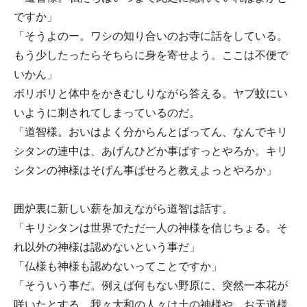
ですか」
「そうよのー。ワシの知り合いのお寺に話をしている。
もう少したったらそちらに身を寄せよう。ここは不便で
いかん」
ボリボリと体中をかきむしりながら答える。ヤブ蚊にい
いように刺されてしまっているのだ。
「道智様。おいはよく分からんとばってん、なんでキリ
シタンの連中は、あげんひどか事ばすっとやろか。キリ
シタンの神様はそげん事ばせろと教えよっとやろか」
囲炉裏に新しい薪を加えながら道智は話す。
「キリシタンは世界でただ一人の神様を信じちょる。そ
れ以外の神様は認めないという事だ」
「仏様も神様も認めないってことですか」
「そういう事だ。例えば何もない野原に、突然一本花が
咲いたとする。我々大和の人々は土の神様や、お天道様