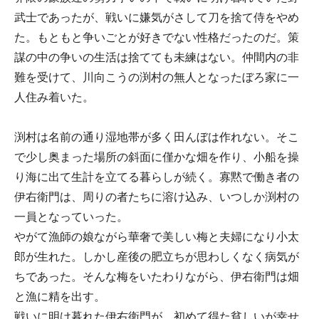
武士であったが、戦いに嫌気がさして刀を捨て侍をやめ
た。もともと争いごとが好きでない性格だったのだ。策
謀の中の争いの生活は捨てても未練はない。仲間内の非
難を受けて、川向こうの渕村の無人となったぼろ家に一
人住み着いた。
渕村は名前の通り湿地帯が多く田んぼは作れない。そこ
で少し奥まった場所の斜面に僅かな畑を作り、小船を操
り海に出て生計を立てる暮らしが続く。寡黙で働き者の
伊右衛門は、周りの者たちに溶け込み、いつしか渕村の
一員となっていった。
やがて漁師の娘ながら華奢で美しい梅と夫婦になり小太
郎が生れた。しかし産後の肥立ちが思わしくなく病気が
ちであった。そんな梅をいたわりながら、伊右衛門は畑
と漁に精を出す。
戦いに明け暮れた伊右衛門が、初めて得た貧しいが幸せ