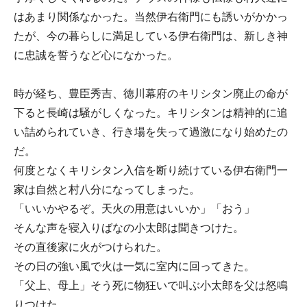
はあまり関係なかった。当然伊右衛門にも誘いがかかっ
たが、今の暮らしに満足している伊右衛門は、新しき神
に忠誠を誓うなど心になかった。
時が経ち、豊臣秀吉、徳川幕府のキリシタン廃止の命が
下ると長崎は騒がしくなった。キリシタンは精神的に追
い詰められていき、行き場を失って過激になり始めたの
だ。
何度となくキリシタン入信を断り続けている伊右衛門一
家は自然と村八分になってしまった。
「いいかやるぞ。天火の用意はいいか」「おう」
そんな声を寝入りばなの小太郎は聞きつけた。
その直後家に火がつけられた。
その日の強い風で火は一気に室内に回ってきた。
「父上、母上」そう死に物狂いで叫ぶ小太郎を父は怒鳴
りつけた。