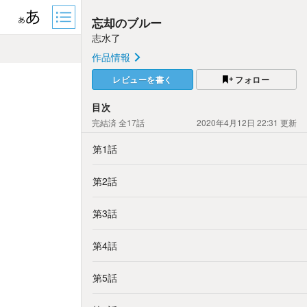
忘却のブルー
志水了
作品情報
レビューを書く
フォロー
目次
完結済
全17話
2020年4月12日 22:31
更新
第1話
第2話
第3話
第4話
第5話