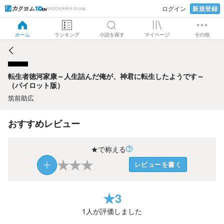
新規登録
ログイン
KADOKAWA Group
転生者徳河家康～人生詰んだ俺が、神君に転生したようです
～（パイロット版）
ホーム
ランキング
小説を探す
マイページ
その他
転生者徳河家康～人生詰んだ俺が、神君に転生したようです～
（パイロット版）
筑前助広
おすすめレビュー
★で称える
★
★
★
レビューを書く
★
3
1
人が評価しました