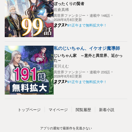
ぼったくりの賢者
佐倉真稀
異世界ファンタジー
連載中
148
話
2026年8月8日更新
9/1正午まで無料拡大中！
私のじいちゃん、イケオジ魔導師
じいちゃん家 ～意外と異世界、近かっ
た～
実川えむ
異世界ファンタジー
連載中
233
話
2026年8月8日更新
9/1正午まで無料拡大中！
トップ
ページ
マイページ
閲覧履歴
新着小説
アプリの通知で
最新作を
見逃さない