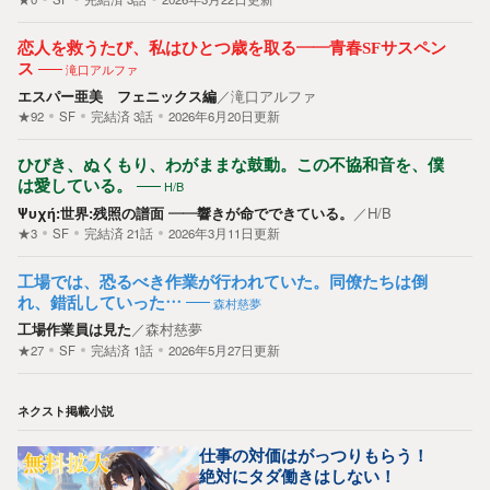
恋人を救うたび、私はひとつ歳を取る――青春SFサスペン
ス
滝口アルファ
エスパー亜美 フェニックス編
／
滝口アルファ
★92
SF
完結済
3
話
2026年6月20日更新
ひびき、ぬくもり、わがままな鼓動。この不協和音を、僕
は愛している。
H/B
Ψυχή:世界:残照の譜面 ――響きが命でできている。
／
H/B
★3
SF
完結済
21
話
2026年3月11日更新
工場では、恐るべき作業が行われていた。同僚たちは倒
れ、錯乱していった…
森村慈夢
工場作業員は見た
／
森村慈夢
★27
SF
完結済
1
話
2026年5月27日更新
ネクスト掲載小説
仕事の対価はがっつりもらう！
絶対にタダ働きはしない！