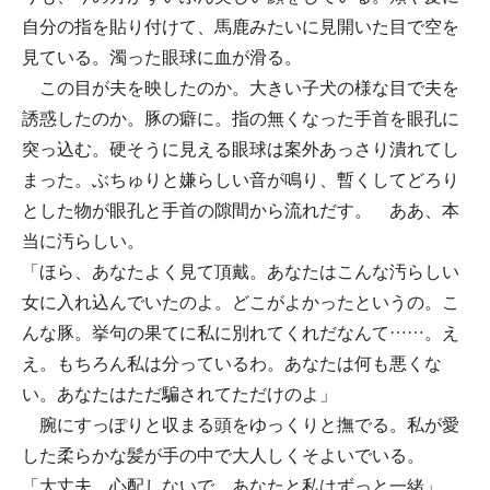
自分の指を貼り付けて、馬鹿みたいに見開いた目で空を
見ている。濁った眼球に血が滑る。
この目が夫を映したのか。大きい子犬の様な目で夫を
誘惑したのか。豚の癖に。指の無くなった手首を眼孔に
突っ込む。硬そうに見える眼球は案外あっさり潰れてし
まった。ぶちゅりと嫌らしい音が鳴り、暫くしてどろり
とした物が眼孔と手首の隙間から流れだす。 ああ、本
当に汚らしい。
「ほら、あなたよく見て頂戴。あなたはこんな汚らしい
女に入れ込んでいたのよ。どこがよかったというの。こ
んな豚。挙句の果てに私に別れてくれだなんて……。え
え。もちろん私は分っているわ。あなたは何も悪くな
い。あなたはただ騙されてただけのよ」
腕にすっぽりと収まる頭をゆっくりと撫でる。私が愛
した柔らかな髪が手の中で大人しくそよいでいる。
「大丈夫。心配しないで。あなたと私はずっと一緒」