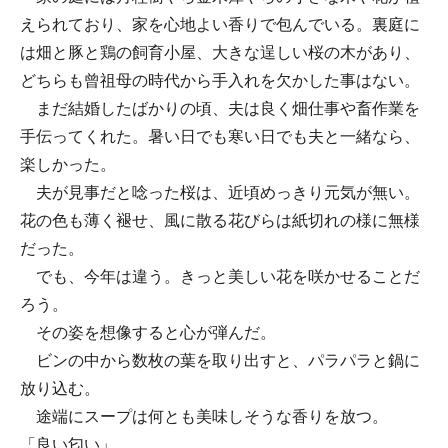
えられており、家を心地よい香りで包んでいる。裏庭に
は畑と豚と鶏の飼育小屋、大きな逞しい桜の木があり、
どちらも曾祖母の時代から手入れを欠かした事はない。
まだ結婚したばかりの頃、夫は良く畑仕事や畜作業を
手伝ってくれた。暑い日でも寒い日でも夫と一緒なら、
楽しかった。
夫が見事だと唸った桜は、近頃めっきり元気が無い。
花の色も薄く褪せ、風に散る花びらは紙切れの様に無様
だった。
でも、今年は違う。きっと美しい花を咲かせることだ
ろう。
その姿を想像すると心が弾んだ。
ビンの中から数枚の葉を取り出すと、パラパラと鍋に
放り込む。
途端にスープは何とも美味しそうな香りを放つ。
「良い匂い」