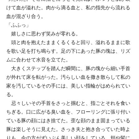
けて血が溢れた。肉から滴る血と、私の指先から流れる
血が混ざり合う。
「ふふっ」
嬉しさに思わず笑みが零れる。
頭と肉を抱えたままくるくると回り、溢れるままに歌
を歌い足を打ち鳴らす。足の下にあった豚の塊は、リズ
ムに合わせて水音を立てた。
大きくステップを踏んだ瞬間に、豚の塊から細い手首
が外れて床を転がった。汚らしい血を撒き散らして私の
家を汚しているその手には、美しい指輪がはめられてい
る。
忌々しいその手首をさっと掴むと、指ごとそれを食い
ちぎる。口に広がる臭い血を、フローリングに張り付い
ている豚の顔にはき捨てた。歪な顔のまま固まっている
豚は楽しそうに見えた。さっき夫と抱き合っていた時よ
りも、今の方がずいぶん美しい顔をしている。頬や髪に