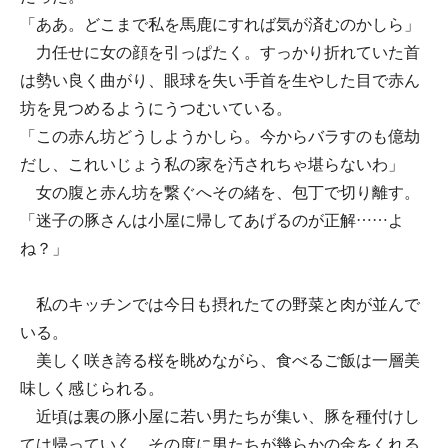
「ああ。どこまで私を馬鹿にすれば気が済むのかしら」
力任せに女の顔を引っぱたく。すっかり折れていた首
は勢い良く曲がり、眼球を失い手首を生やした目で赤ん
坊を見つめるようにうつむいている。
「この赤ん坊どうしようかしら。今からバラすのも億劫
だし、これいじょう私の家を汚されちゃ堪らないわ」
女の腹と赤ん坊を繋ぐへその緒を、包丁で切り離す。
「迷子の豚さんは小屋に帰してあげるのが正解……よ
ね？」
私のキッチンでは今日も摂れたての野菜と肉が並んで
いる。
美しく咲き誇る桜を眺めながら、食べるご飯は一層美
味しく感じられる。
近頃は裏の豚小屋に若い男たちが集い、豚を種付けし
ては帰っていく。その度に男たちが幾らかの金をくれる