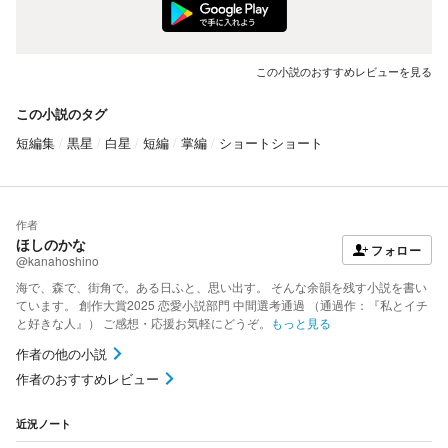
この小説のおすすめレビューを見る
この小説のタグ
短編集
黒星
白星
短編
掌編
ショートショート
作者
ほしのかな
フォロー
@kanahoshino
海で、森で、街角で。ある日ふと、思い出す。 そんな余韻を残す小説を書い
ています。 創作大賞2025 恋愛小説部門 中間選考通過 （通過作：『私とイチ
と好きな人』） ご感想・応援お気軽にどうぞ。
もっと見る
作者の他の小説
作者のおすすめレビュー
近況ノート