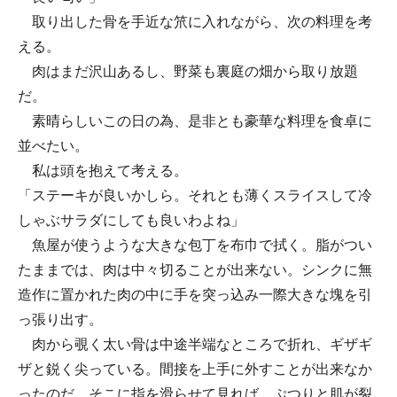
取り出した骨を手近な笊に入れながら、次の料理を考
える。
肉はまだ沢山あるし、野菜も裏庭の畑から取り放題
だ。
素晴らしいこの日の為、是非とも豪華な料理を食卓に
並べたい。
私は頭を抱えて考える。
「ステーキが良いかしら。それとも薄くスライスして冷
しゃぶサラダにしても良いわよね」
魚屋が使うような大きな包丁を布巾で拭く。脂がつい
たままでは、肉は中々切ることが出来ない。シンクに無
造作に置かれた肉の中に手を突っ込み一際大きな塊を引
っ張り出す。
肉から覗く太い骨は中途半端なところで折れ、ギザギ
ザと鋭く尖っている。間接を上手に外すことが出来なか
ったのだ。そこに指を滑らせて見れば、ぷつりと肌が裂