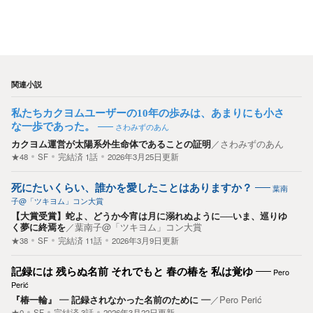
関連小説
私たちカクヨムユーザーの10年の歩みは、あまりにも小さ
な一歩であった。
さわみずのあん
カクヨム運営が太陽系外生命体であることの証明
／
さわみずのあん
★48
SF
完結済
1
話
2026年3月25日更新
死にたいくらい、誰かを愛したことはありますか？
葉南
子@「ツキヨム」コン大賞
【大賞受賞】蛇よ、どうか今宵は月に溺れぬように──いま、巡りゆ
く夢に終焉を
／
葉南子@「ツキヨム」コン大賞
★38
SF
完結済
11
話
2026年3月9日更新
記録には 残らぬ名前 それでもと 春の椿を 私は覚ゆ
Pero
Perić
『椿一輪』 — 記録されなかった名前のために —
／
Pero Perić
★0
SF
完結済
3
話
2026年3月22日更新