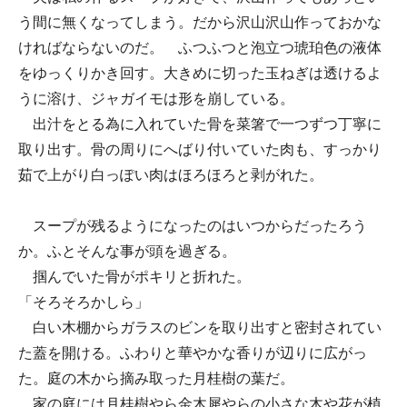
う間に無くなってしまう。だから沢山沢山作っておかな
ければならないのだ。 ふつふつと泡立つ琥珀色の液体
をゆっくりかき回す。大きめに切った玉ねぎは透けるよ
うに溶け、ジャガイモは形を崩している。
出汁をとる為に入れていた骨を菜箸で一つずつ丁寧に
取り出す。骨の周りにへばり付いていた肉も、すっかり
茹で上がり白っぽい肉はほろほろと剥がれた。
スープが残るようになったのはいつからだったろう
か。ふとそんな事が頭を過ぎる。
掴んでいた骨がポキリと折れた。
「そろそろかしら」
白い木棚からガラスのビンを取り出すと密封されてい
た蓋を開ける。ふわりと華やかな香りが辺りに広がっ
た。庭の木から摘み取った月桂樹の葉だ。
家の庭には月桂樹やら金木犀やらの小さな木や花が植