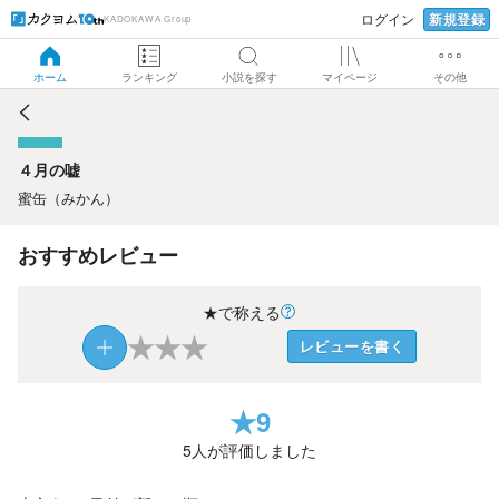
新規登録
ログイン
KADOKAWA Group
４月の嘘
ホーム
ランキング
小説を探す
マイページ
その他
４月の嘘
蜜缶（みかん）
おすすめレビュー
★で称える
★
★
★
レビューを書く
★
9
5
人が評価しました