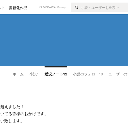
スト
書籍化作品
KADOKAWA Group
ホーム
小説
1
近況ノート
12
小説のフォロー
10
ユーザーの
V越えました！
だいてる皆様のおかげです。
願い致します。