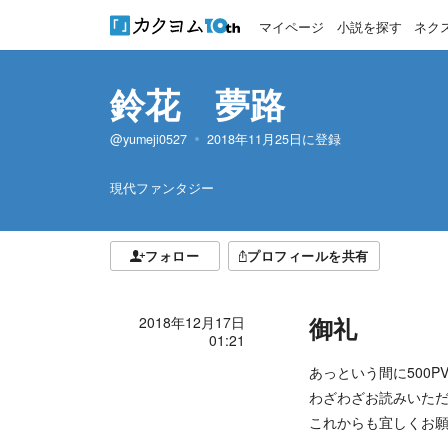
マイページ
小説を探す
ネク
鈴花 夢路
@yumeji0527
2018年11月25日
に登録
現代ファンタジー
フォロー
プロフィールを共有
御礼
2018年12月17日
01:21
あっという間に500P
わざわざお読みいた
これからも宜しくお