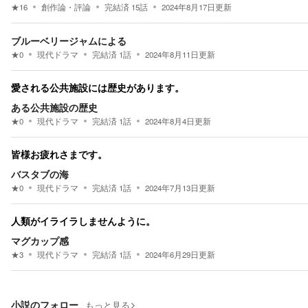
★
16
創作論・評論
完結済
15
話
2024年8月17日
更新
ブルーベリージャムによる
★
0
現代ドラマ
完結済
1
話
2024年8月11日
更新
愛される公共施設には歴史があります。
ある公共施設の歴史
★
0
現代ドラマ
完結済
1
話
2024年8月4日
更新
皆様お疲れさまです。
バスタブの海
★
0
現代ドラマ
完結済
1
話
2024年7月13日
更新
人類がイライラしませんように。
マグカップ感
★
3
現代ドラマ
完結済
1
話
2024年6月29日
更新
小説のフォロー
もっと見る