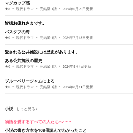
マグカップ感
★
3
現代ドラマ
完結済
1
話
2024年6月29日
更新
皆様お疲れさまです。
バスタブの海
★
0
現代ドラマ
完結済
1
話
2024年7月13日
更新
愛される公共施設には歴史があります。
ある公共施設の歴史
★
0
現代ドラマ
完結済
1
話
2024年8月4日
更新
ブルーベリージャムによる
★
0
現代ドラマ
完結済
1
話
2024年8月11日
更新
小説
もっと見る
物語を愛するすべての人たちへ……
小説の書き方本を108冊読んでわかったこと