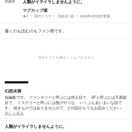
代表作
人類がイライラしませんように。
マグカップ感
★
3
現代ドラマ
完結済
1
話
2024年6月29日
更新
書くのも読むのもファン勢です。
現在ギフトを贈ることはできません
幻想未満
短編集です。 ファンタジーと呼ぶには控え目で、 SFと呼ぶには不真面
目で、 ミステリーと呼ぶには投げやりな、 いくぶんあいまいな話で
す。 続きものではありませんので、どの話からでもお読みください。
詳しく見る
人類がイライラしませんように。