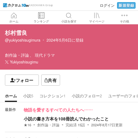
新規登録
ログイン
KADOKAWA Group
ホーム
ランキング
小説を探す
マイページ
その他
杉村雪良
@yukiyoshisugimura
2024年5月6日
に登録
創作論・評論
現代ドラマ
Yukiyoshisugimu
フォロー
共有
ホーム
小説
5
コレクション
1
小説のフォロー
2
ユーザーのフォ
最新作
物語を愛するすべての人たちへ……
小説の書き方本を108冊読んでわかったこと
★
16
創作論・評論
完結済
15
話
2024年8月17日
更新