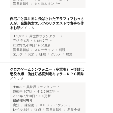
異世界転生
カクヨムオンリー
自宅ごと異世界に飛ばされたアラフィフおっさ
んが、金髪美女エルフのリクエストで食事を作
るお話
／
Ｙ．Ａ
★
1,033
異世界ファンタジー
完結済
1
話
8,184
文字
2022年2月16日 19:00
更新
異世界転移
スローライフ
料理
エルフ
お米
味噌
グルメ
農業
クロスゲームシンフォニー（多重奏）～従姉は
悪役令嬢、俺は好感度判定キャラ～ＲＰＧ風味
／
Ｙ．Ａ
★
848
異世界ファンタジー
連載中
107
話
412,616
文字
2021年7月10日 19:00
更新
残酷描写有り
魔法
錬金術
ＲＰＧ
イケメン
レベル上げ
従姉
異世界転生
悪役令嬢