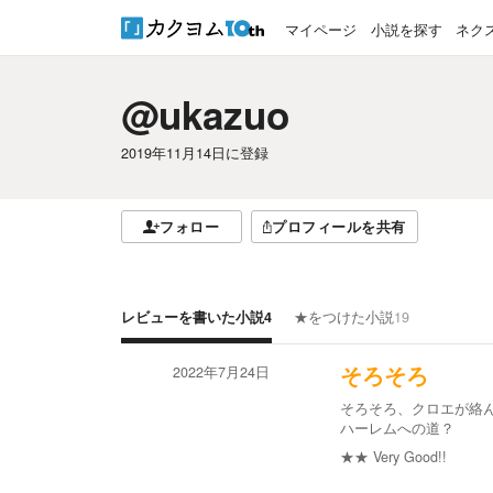
マイページ
小説を探す
ネク
@ukazuo
2019年11月14日
に登録
フォロー
プロフィールを共有
レビューを書いた小説
4
★をつけた小説
19
2022年7月24日
そろそろ
そろそろ、クロエが絡
ハーレムへの道？
★★
Very Good!!