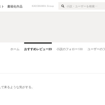
スト
書籍化作品
KADOKAWA Group
ホーム
おすすめレビュー
23
小説のフォロー
188
ユーザーの
んで来るような気がする。