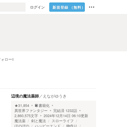
ログイン
新規登録
（無料）
フォロー
6
辺境の魔法薬師
／
えながゆうき
★
31,854
書籍化
異世界ファンタジー
完結済
1232
話
2,860,575
文字
2024年12月14日 06:10
更新
魔法薬
剣と魔法
スローライフ
ほのぼの
ハッピーエンド
物作り