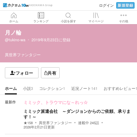
新規登録
ログイン
KADOKAWA Group
ホーム
ランキング
小説を探す
マイページ
その他
月ノ輪
@tukino-wa
2019年9月23日
に登録
異世界ファンタジー
フォロー
共有
ホーム
小説
3
コレクション
1
近況ノート
141
おすすめレビュー
最新作
ミミック、トラウマにな～れっ☆
ミミック派遣会社 ～ダンジョンからのご依頼、承りま
す！～
★
158
異世界ファンタジー
連載中
245
話
2026年2月21日
更新