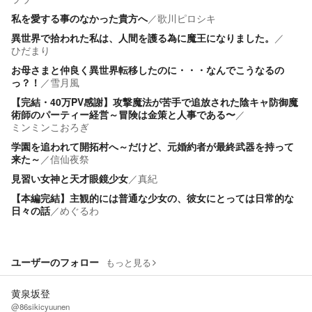
私を愛する事のなかった貴方へ
／
歌川ピロシキ
異世界で拾われた私は、人間を護る為に魔王になりました。
／
ひだまり
お母さまと仲良く異世界転移したのに・・・なんでこうなるの
っ？！
／
雪月風
【完結・40万PV感謝】攻撃魔法が苦手で追放された陰キャ防御魔
術師のパーティー経営～冒険は金策と人事である〜
／
ミンミンこおろぎ
学園を追われて開拓村へ～だけど、元婚約者が最終武器を持って
来た～
／
信仙夜祭
見習い女神と天才眼鏡少女
／
真紀
【本編完結】主観的には普通な少女の、彼女にとっては日常的な
日々の話
／
めぐるわ
ユーザーのフォロー
もっと見る
黄泉坂登
@86sikicyuunen