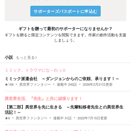
サポーターズパスポートに申込む
ギフトを贈って最初のサポーターになりませんか？
ギフトを贈ると限定コンテンツを閲覧できます。作家の創作活動を支援
しましょう。
小説
もっと見る
ミミック、トラウマにな～れっ☆
ミミック派遣会社 ～ダンジョンからのご依頼、承ります！～
★
158
異世界ファンタジー
連載中
245
話
2026年2月21日
更新
異世界生活、『先生』と共に頑張ります！
【第二部】異世界を先に生きる ～先輩転移者先生との異世界生
活記！～
★
6
異世界ファンタジー
連載中
31
話
2022年7月15日
更新