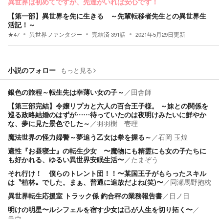
異世界は初めてですが、先達がいれば安心です！
【第一部】異世界を先に生きる ～先輩転移者先生との異世界生
活記！～
★
47
異世界ファンタジー
完結済
391
話
2021年5月29日
更新
小説のフォロー
もっと見る
銀色の旅程～転生先は幸薄い女の子～
／
田舎師
【第三部完結】令嬢リプカと六人の百合王子様。 ～妹との関係を
巡る政略結婚のはずが……待っていたのは夜明けみたいに鮮やか
な、夢に見た景色でした～
／
羽羽樹 壱理
魔法世界の怪力婦警～夢追う乙女は拳を握る～
／
石岡 玉煌
適性『お昼寝士』の転生少女 〜魔物にも精霊にも女の子たちに
も好かれる、ゆるい異世界安眠生活〜
／
たまぞう
それ行け！ 僕らのトレント団！！〜某国王子がもらったスキル
は〝植林〟でした。まぁ、普通に追放だよね(笑)〜
／
同瀬馬野抱枕
異世界転生応援室 トラック係 釣合秤の業務報告書
／
日ノ日
明けの明星〜ルシフェルを宿す少女は己が人生を切り拓く〜
／
ラウ