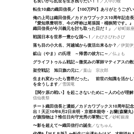
も良いから乱世を生き残りたい！！
／
人中の蝮
転生10歳の織田信長／【100万PV】ありがとうござ
俺の上司は織田信長／カドカワブックス10周年記念
『愛知県豊明市、今の呼称は尾張国・桶狭間です。』 
織田信長が今川義元を討ち取った日だ！」
／
砂町銀
戦国日本を世界一豊かな国へ！
／
わびさびわさび
落ち目の小大名、河越城から復活出来るか？
／
伊賀伊
鉱山（やま）の氏理 ～帰雲の彼方に～
／
仏ょも
グライフトゥルム戦記～微笑みの軍師マティアスの救
架空戦記 旭日旗の元に
／
葉山 宗次郎
生まれ変わったら曹昂だった。 前世の知識を活かし
を全うします
／
雪国竜
【関ケ原の戦い】を起こさないために～人の心が理解
信仙夜祭
チート織田信長と濃姫／カドカワブックス10周年記
出！天正10年6月2日未明・京都本能寺・お蘭(森蘭丸
が旗指物は？惟任日向守光秀の軍勢にて
／
砂町銀座
〜影を超えて〜織田信行の誕生
／
なちゅん
代償θ【ＷＥＢ版】〜転生に出遅れたけど、才能溢れ