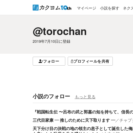
マイページ
小説を探す
ネク
@torochan
2019年7月10日
に登録
フォロー
プロフィールを共有
小説のフォロー
もっと見る
『戦国転生伝 〜呂布の武と郭嘉の知を持ちて、信長
三代目家康 ― 推しのために天下取ります ―
／
チャプ
天下分け目の決戦の地の領主の息子として誕生した俺