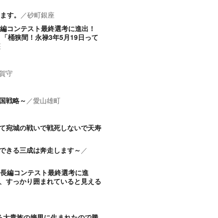
います。
／
砂町銀座
長編コンテスト最終選考に進出！
「桶狭間！永禄3年5月19日って
座
賀守
国戦略～
／
愛山雄町
て宛城の戦いで戦死しないで天寿
できる三成は奔走します～
／
念長編コンテスト最終選考に進
)、すっかり囲まれていると見える
る大貴族の嫡男に生まれたので勝