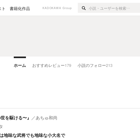
スト
書籍化作品
KADOKAWA Group
ホーム
おすすめレビュー
179
小説のフォロー
213
の世を駆ける〜』
／
あちゅ和尚
タ
は地味な武将でも地味な小大名で