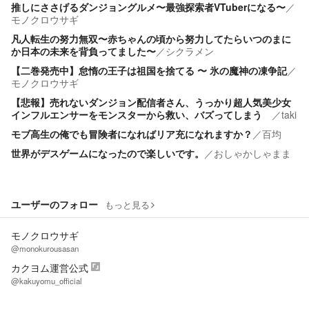
推しにささげるダンジョングルメ〜最強探索者VTuberになる〜
／
モノクロウサギ
凡人転生の努力無双〜赤ちゃんの頃から努力してたらいつのまに
か日本の未来を背負ってました〜
／
シクラメン
【二巻発売中】怠惰の王子は祖国を捨てる 〜 氷の魔神の凍争記
／
モノクロウサギ
【悲報】売れないダンジョン配信者さん、うっかり超人気美少女
インフルエンサーをモンスターから救い、バズってしまう
／
taki
モブ高生の俺でも冒険者になればリア充になれますか？
／
百均
世界がデスゲームになったので楽しいです。
／
おしゃかしゃまま
ユーザーのフォロー
もっと見る
モノクロウサギ
@monokurousasan
カクヨム運営公式
@kakuyomu_official