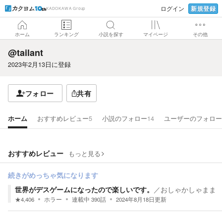
新規登録
ログイン
KADOKAWA Group
ホーム
ランキング
小説を探す
マイページ
その他
@tailant
2023年2月13日
に登録
フォロー
共有
ホーム
おすすめレビュー
5
小説のフォロー
14
ユーザーのフォロー
おすすめレビュー
もっと見る
続きがめっちゃ気になります
世界がデスゲームになったので楽しいです。
／
おしゃかしゃまま
★
4,406
ホラー
連載中
390
話
2024年8月18日
更新