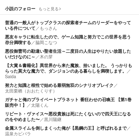
小説のフォロー
もっと見る
普通の一般人がトップクラスの探索者チームのリーダーをやって
いる件について
／
もっさん
悪友キャラに転生したので、ゲーム知識と努力でこの世界を思う
存分満喫する
／
脇岡こなつ
悪役御曹司の勘違い聖者生活～二度目の人生はやりたい放題した
いだけなのに～
／
木の芽
【大賞＆書籍化】異世界から来た魔族、拾いました。 うっかりも
らった莫大な魔力で、ダンジョンのある暮らしを満喫します。
／
Saida
努力と知識と根性で始める最弱無双のシナリオブレイク
／
太田栗栖（おおたくりす）
ガチャと俺のプライベートプラネット 番狂わせの召喚王 【第1巻
販売中！】
／
太陽くん
リピート・ヴァイス〜悪役貴族は死にたくないので四天王になる
のをやめました〜
／
黒川陽継
金属スライムを倒しまくった俺が【黒鋼の王】と呼ばれるまで
／
温泉カピバラ