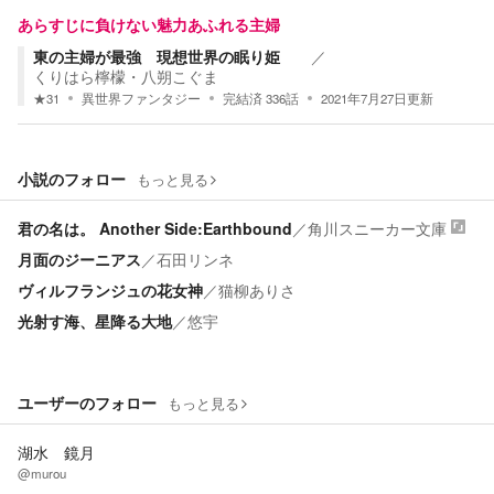
あらすじに負けない魅力あふれる主婦
東の主婦が最強 現想世界の眠り姫
／
くりはら檸檬・八朔こぐま
★
31
異世界ファンタジー
完結済
336
話
2021年7月27日
更新
小説のフォロー
もっと見る
君の名は。 Another Side:Earthbound
／
角川スニーカー文庫
月面のジーニアス
／
石田リンネ
ヴィルフランジュの花女神
／
猫柳ありさ
光射す海、星降る大地
／
悠宇
ユーザーのフォロー
もっと見る
湖水 鏡月
@murou