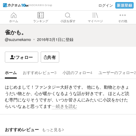
新規登録
ログイン
KADOKAWA Group
ホーム
ランキング
小説を探す
マイページ
その他
雀かも。
@suzumekamo
2016年3月1日
に登録
フォロー
共有
ホーム
おすすめレビュー
3
小説のフォロー
4
ユーザーのフォロー
2
はじめまして！ファンタジー大好きです。 他にも、動物とかきょ
うだい物とか、心が暖かくなるような話が好きです。 ほとんど読
む専門になりそうですが、いつか皆さんにみたいに小説をかけた
らいいなぁと思ってます
…続きを読む
おすすめレビュー
もっと見る