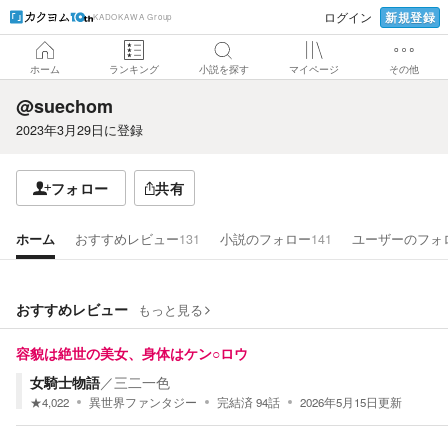
新規登録
ログイン
KADOKAWA Group
ホーム
ランキング
小説を探す
マイページ
その他
@suechom
2023年3月29日
に登録
フォロー
共有
ホーム
おすすめレビュー
131
小説のフォロー
141
ユーザーのフォ
おすすめレビュー
もっと見る
容貌は絶世の美女、身体はケン○ロウ
女騎士物語
／
三二一色
★
4,022
異世界ファンタジー
完結済
94
話
2026年5月15日
更新