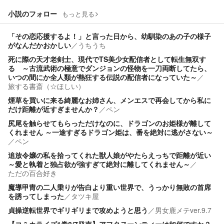
小説のフォロー
もっと見る
「その恋応援するよ！」と言った日から、幼馴染のあの子の様子
がなんだかおかしい
／
うちうち
死に際の天才老剣士、現代でTS美少女配信者として転生無双す
る ～古流武術の極意でダンジョンの怪物を一刀両断してたら、
いつの間にか全人類が熱狂する伝説の配信者になっていた～
／
旅する書斎（☆ほしい）
煙草を買いに来る綺麗なお姉さん、メンエスで再会してから私に
だけ距離が近すぎませんか？
／
ペン
尻尾を触らせてもらっただけなのに、ドラゴンのお姫様が離して
くれません ～一途すぎるドラゴン姫は、番を絶対に逃がさない～
／
ペン
追放令嬢の私を拾ってくれた獣人娘がやたらえっちで距離が近い
～愛と執着と独占欲が強すぎて絶対に離してくれません～
／
ただの百合好き
魔導甲冑の二人乗りが告白より重い世界で、うっかり無敗の首席
を誘ってしまった
／
タツキ屋
貞操逆転世界でギリギリまで攻めようと思う
／
男女鹿メテver.9.7