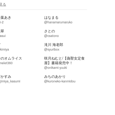
見る
つ葉あき
はなまる
i-2
@hanamarumaruko
上翠
さとの
asui
@csatono
宮
滝川 海老郎
kimiya
@syuribox
せのオムライス
咲月ねむと/【偽聖女定食
屋】書籍発売中！
elet360
@onikami-yuuki
宮かすみ
みちのあかり
jimiya_kasumi
@kuroneko-kanmidou