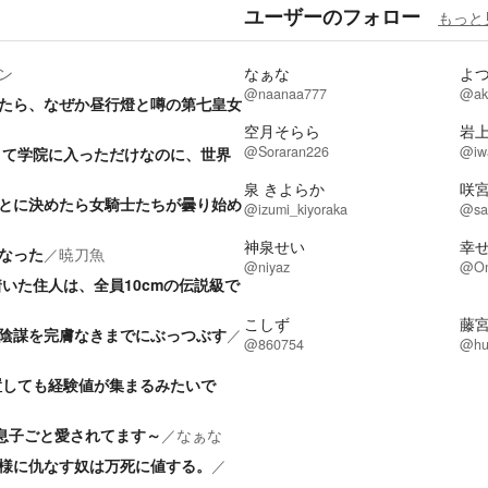
ユーザーのフォロー
もっと
ン
なぁな
よ
@naanaa777
@ak
たら、なぜか昼行燈と噂の第七皇女
空月そらら
岩
@Soraran226
@iw
くて学院に入っただけなのに、世界
泉 きよらか
咲
とに決めたら女騎士たちが曇り始め
@izumi_kiyoraka
@sa
神泉せい
幸
なった
／
暁刀魚
@niyaz
@Om
いた住人は、全員10cmの伝説級で
こしず
藤
陰謀を完膚なきまでにぶっつぶす
／
@860754
@hu
置しても経験値が集まるみたいで
が息子ごと愛されてます～
／
なぁな
様に仇なす奴は万死に値する。
／