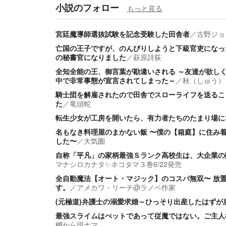
小説のフォロー
もっと見る
宮廷魔導師選抜試験を記念受験した田舎者
／
古野ジョ
亡国の王子ですが、のんびりしようと下級官吏になっ
の秘書官になりました
／
萩原詩荻
全知全能の王、御言葉が勘違いされる ～友達が欲し
中で非常事態が宣言されてしまった～
／
秋（しゅう）
騎士団を解雇されたので田舎でスローライフを送るこ
た
／
竜頭蛇
転生少女が工房を開いたら、有力者たちのたまり場に
名もなき料理屋のまかない飯 〜僕の【箱庭】に住み着
した〜
／
大気圏
自称「平凡」の家柄最強Ｓランク高校生は、大企業の
マナシロカナタ✨ネコタマ３巻6/22発売
全自動魔法【オート・マジック】のコスパ無双〜 放
す。
／
アメカワ・リーチ@ラノベ作家
(元極道‪)弁護士の溺愛求婚～ひっそり出産したはず
最強スライムはぺットであって従魔ではない。ご主人
棚から現ナマ