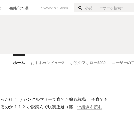
スト
書籍化作品
KADOKAWA Group
ホーム
おすすめレビュー
2
小説のフォロー
5292
ユーザーの
(T ^ T) シングルマザーで育てた娘も就職し 子育ても
まるのか？？？ 小説読んで現実逃避（笑）
…続きを読む