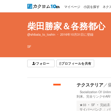
マイページ
小説を探す
ネク
柴田勝家＆各務都心
@shibata_to_toshin
2016年10月31日
に登録
SF
フォロー
プロフィールを共有
／
テクステリア
Socialization Of
到来。完全リンクやAR
★
33
SF
完結済
サイバーパンク
バ