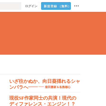
ログイン
新規登録
（無料）
いざ往かぬか、向日葵揺れるシャ
ンバラへ――
柴田勝家＆各務都心
現役SF作家同士の共演！現代の
ディファレンス・エンジン！？