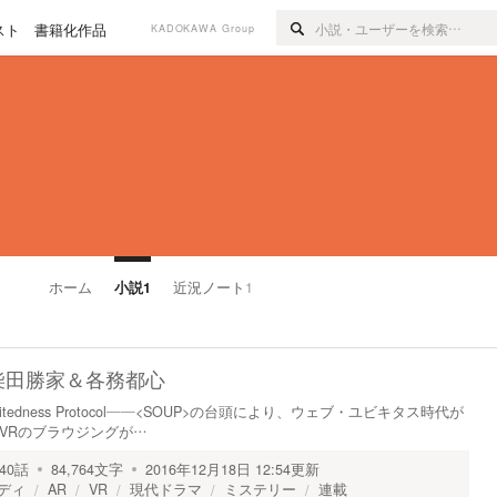
スト
書籍化作品
KADOKAWA Group
ホーム
小説
1
近況ノート
1
柴田勝家＆各務都心
 Unlimitedness Protocol――<SOUP>の台頭により、ウェブ・ユビキタス時代が
/VRのブラウジングが…
40
話
84,764
文字
2016年12月18日 12:54
更新
ディ
AR
VR
現代ドラマ
ミステリー
連載