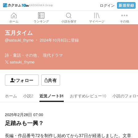
新規登録
ログイン
KADOKAWA Group
ホーム
ランキング
小説を探す
マイページ
その他
五月タイム
@satsuki_thyme
2024年10月8日
に登録
詩・童話・その他
現代ドラマ
satsuki_thyme
フォロー
共有
ホーム
小説
2
近況ノート
31
おすすめレビュー
10
小説のフォロ
2025年2月28日 07:00
足踏みも一興？
長編・作品番号72を制作し始めてから37日が経過しました。文章