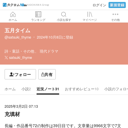
新規登録
ログイン
KADOKAWA Group
ホーム
ランキング
小説を探す
マイページ
その他
五月タイム
@satsuki_thyme
2024年10月8日
に登録
詩・童話・その他
現代ドラマ
satsuki_thyme
フォロー
共有
ホーム
小説
2
近況ノート
31
おすすめレビュー
10
小説のフォロ
2025年3月2日 07:13
充填材
長編・作品番号72の制作は39日目です。文章量は9966文字で7文