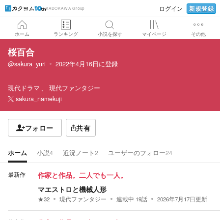
新規登録
ログイン
KADOKAWA Group
ホーム
ランキング
小説を探す
マイページ
その他
桜百合
@sakura_yuri
2022年4月16日
に登録
現代ドラマ
現代ファンタジー
sakura_namekuji
フォロー
共有
ホーム
小説
4
近況ノート
2
ユーザーのフォロー
24
最新作
作家と作品。二人でも一人。
マエストロと機械人形
★
32
現代ファンタジー
連載中
19
話
2026年7月17日
更新