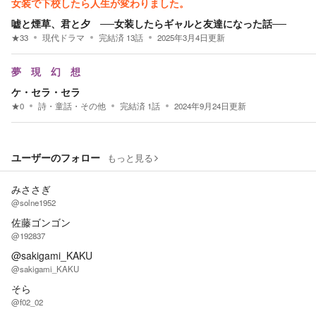
女装で下校したら人生が変わりました。
嘘と煙草、君と夕 ──女装したらギャルと友達になった話──
★
33
現代ドラマ
完結済
13
話
2025年3月4日
更新
夢 現 幻 想
ケ・セラ・セラ
★
0
詩・童話・その他
完結済
1
話
2024年9月24日
更新
ユーザーのフォロー
もっと見る
みささぎ
@solne1952
佐藤ゴンゴン
@192837
@sakigami_KAKU
@sakigami_KAKU
そら
@f02_02