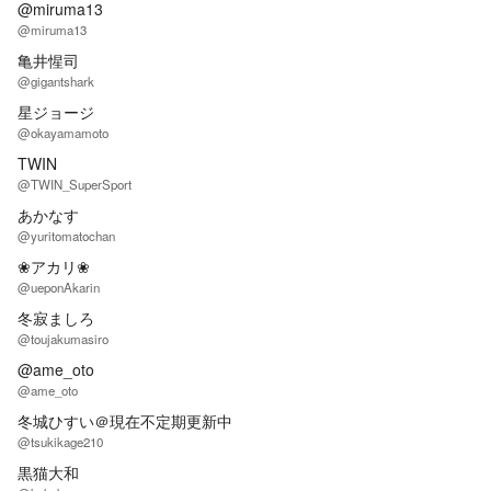
@miruma13
@miruma13
亀井惺司
@gigantshark
星ジョージ
@okayamamoto
TWIN
@TWIN_SuperSport
あかなす
@yuritomatochan
❀アカリ❀
@ueponAkarin
冬寂ましろ
@toujakumasiro
@ame_oto
@ame_oto
冬城ひすい＠現在不定期更新中
@tsukikage210
黒猫大和