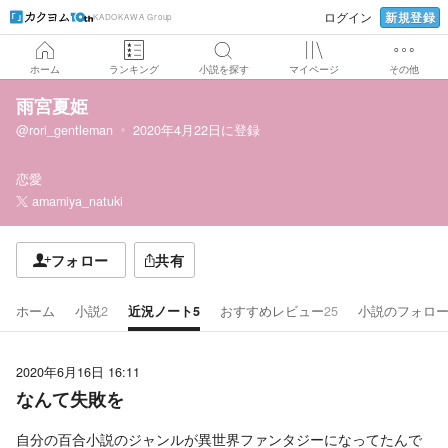
新規登録
ログイン
KADOKAWA Group
ホーム
ランキング
小説を探す
マイページ
その他
雨宮夏姫
@rori_gentleman
2020年4月22日
に登録
恋愛
amamiya_natuki
フォロー
共有
ホーム
小説
2
近況ノート
5
おすすめレビュー
25
小説のフォロ
2020年6月16日 16:11
なんて失敗を
自分の百合小説のジャンルが異世界ファンタジーになってたんで