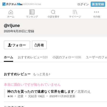
新規登録
ログイン
KADOKAWA Group
ホーム
ランキング
小説を探す
マイページ
その他
@rijune
2020年9月20日
に登録
フォロー
共有
ホーム
おすすめレビュー
320
小説のフォロー
1036
ユーザーのフ
おすすめレビュー
もっと見る
本当に面白いですが知られていません
神の力を貰ったので遠慮なく世界を癒します
／
北里のえ
★
96
恋愛
完結済
136
話
2023年11月20日
更新