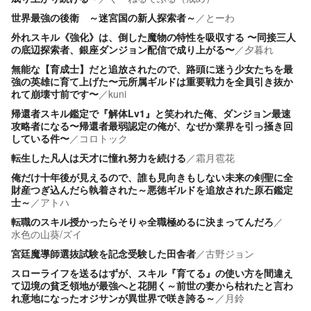
世界最強の後衛 ～迷宮国の新人探索者～
／
とーわ
外れスキル《強化》は、倒した魔物の特性を吸収する 〜同接三人
の底辺探索者、銀座ダンジョン配信で成り上がる〜
／
夕暮れ
無能な【育成士】だと追放されたので、路頭に迷う少女たちを最
強の英雄に育て上げた〜元所属ギルドは重要戦力を全員引き抜か
れて崩壊寸前です〜
／
kuni
帰還者スキル鑑定で『解体Lv1』と笑われた俺、ダンジョン最速
攻略者になる〜帰還者最弱認定の俺が、なぜか業界を引っ掻き回
している件〜
／
コロトック
転生した凡人は天才に憧れ努力を続ける
／
霜月雹花
俺だけ十年後が見えるので、誰も見向きもしない未来の剣聖に全
財産つぎ込んだら執着された～悪徳ギルドを追放された原石鑑定
士～
／
アトハ
転職のスキル授かったらそりゃ全職極めるに決まってんだろ
／
水色の山葵/ズイ
宮廷魔導師選抜試験を記念受験した田舎者
／
古野ジョン
スローライフを送るはずが、スキル『育てる』の使い方を間違え
て辺境の貧乏領地が最強へと花開く～前世の妻から枯れたと言わ
れ意地になったオジサンが異世界で咲き誇る～
／
月鈴