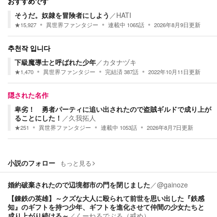
おすすめです
そうだ。奴隷を冒険者にしよう
／
HATI
★
15,927
異世界ファンタジー
連載中
1065
話
2026年8月9日
更新
추천작 입니다
下級魔導士と呼ばれた少年
／
カタナヅキ
★
1,470
異世界ファンタジー
完結済
387
話
2022年10月11日
更新
隠された名作
卑劣！ 勇者パーティに追い出されたので盗賊ギルドで成り上が
ることにした！
／
久我拓人
★
251
異世界ファンタジー
連載中
1053
話
2026年8月7日
更新
小説のフォロー
もっと見る
婚約破棄されたので辺境都市の門を閉じました
／
@gainoze
【錬鉄の英雄】～クズな大人に殴られて前世を思い出した『鉄感
知』のギフトを持つ少年、ギフトを進化させて仲間の少女たちと
成り上がり続ける～
／
くーねるでぶる（戒め）