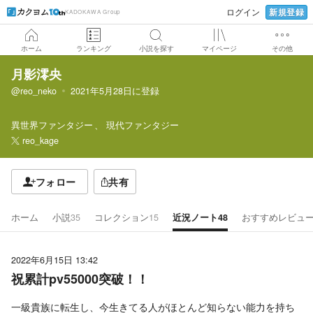
新規登録
ログイン
KADOKAWA Group
ホーム
ランキング
小説を探す
マイページ
その他
月影澪央
@reo_neko
2021年5月28日
に登録
異世界ファンタジー
現代ファンタジー
reo_kage
フォロー
共有
ホーム
小説
35
コレクション
15
近況ノート
48
おすすめレビュ
2022年6月15日 13:42
祝累計pv55000突破！！
一級貴族に転生し、今生きてる人がほとんど知らない能力を持ち