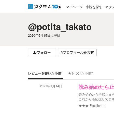
マイページ
小説を探す
ネク
@potita_takato
2020年5月15日
に登録
フォロー
プロフィールを共有
レビューを書いた小説
1
★をつけた小説
7
2021年1月14日
読み始めたら
読み始めたら全然止ま
これからも応援してま
★★★
Excellent!!!