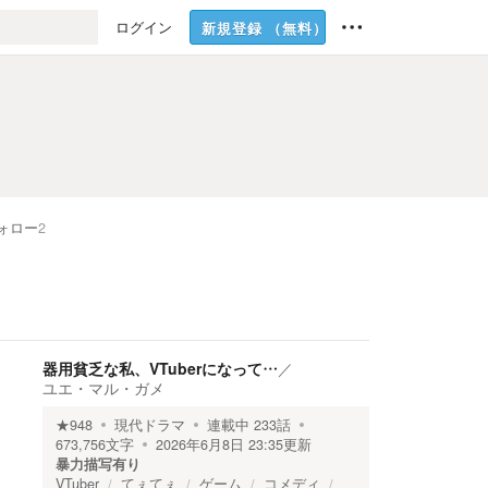
ログイン
新規登録
（無料）
ォロー
2
器用貧乏な私、VTuberになって…
／
ユエ・マル・ガメ
★
948
現代ドラマ
連載中
233
話
673,756
文字
2026年6月8日 23:35
更新
暴力描写有り
VTuber
てぇてぇ
ゲーム
コメディ