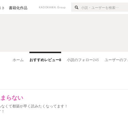
スト
書籍化作品
KADOKAWA Group
ホーム
おすすめレビュー
8
小説のフォロー
245
ユーザーのフ
止まらない
らなくて都築が早く読みたくなってます！
す！