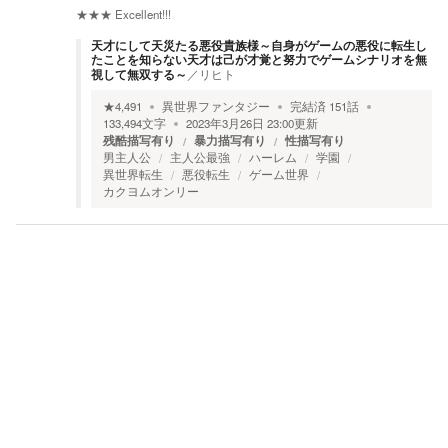
★★★
Excellent!!!
天才にして天災たる悪役貴族様～自身がゲームの悪役に転生し
たことを知らない天才は己が才覚と努力でゲームシナリオを無
視して無双する～
／
リヒト
★
4,491
異世界ファンタジー
完結済
151
話
133,494
文字
2023年3月26日 23:00
更新
残酷描写有り
暴力描写有り
性描写有り
男主人公
主人公最強
ハーレム
学園
異世界転生
悪役転生
ゲーム世界
カクヨムオンリー