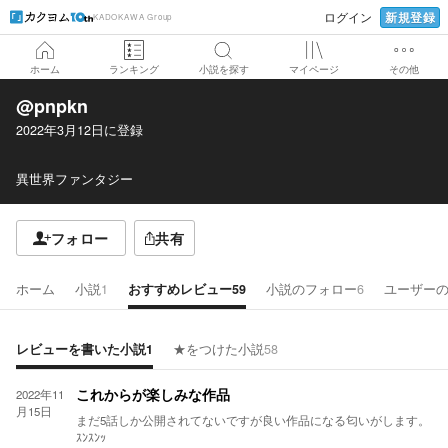
新規登録
ログイン
KADOKAWA Group
ホーム
ランキング
小説を探す
マイページ
その他
@pnpkn
2022年3月12日
に登録
異世界ファンタジー
フォロー
共有
ホーム
小説
1
おすすめレビュー
59
小説のフォロー
6
ユーザー
レビューを書いた小説
1
★をつけた小説
58
2022年11
これからが楽しみな作品
月15日
まだ5話しか公開されてないですが良い作品になる匂いがします。
ｽﾝｽﾝｯ